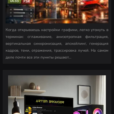
Когда открываешь настройки графики, легко утонуть в
терминах: сглаживание, анизотропная фильтрация,
вертикальная синхронизация, апскейлинг, генерация
кадров, тени, отражения, трассировка лучей. На самом
деле почти все эти пункты решают…
P
o
s
t
s
n
a