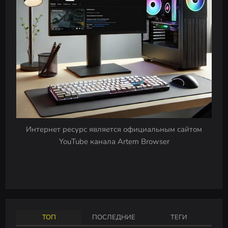
v
i
g
a
t
i
o
n
Интернет ресурс является официальным сайтом
YouTube канала Artem Browser
ТОП
ПОСЛЕДНИЕ
ТЕГИ