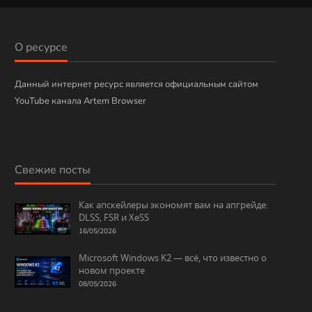
б
р
и
О ресурсе
к
и
Данный интернет ресурс является официальным сайтом
YouTube канала Artem Browser
Свежие посты
Как апскейлеры экономят вам на апгрейде:
DLSS, FSR и XeSS
16/05/2026
Microsoft Windows K2 — всё, что известно о
новом проекте
08/05/2026