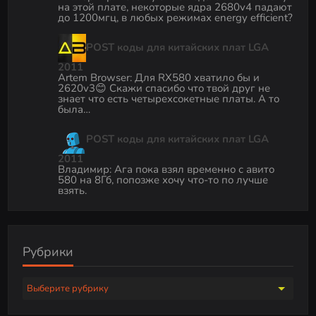
на этой плате, некоторые ядра 2680v4 падают
до 1200мгц, в любых режимах energy efficient?
POST коды для китайских плат LGA
2011
Artem Browser
:
Для RX580 хватило бы и
2620v3😊 Скажи спасибо что твой друг не
знает что есть четырехсокетные платы. А то
была…
POST коды для китайских плат LGA
2011
Владимир
:
Ага пока взял временно с авито
580 на 8Гб, попозже хочу что-то по лучше
взять.
Рубрики
Р
у