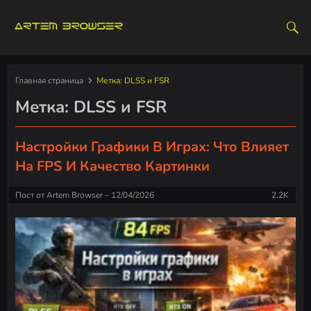
S
k
i
p
t
Главная страница
Метка:
DLSS и FSR
o
Метка:
DLSS и FSR
c
o
n
Настройки Графики В Играх: Что Влияет
t
На FPS И Качество Картинки
e
n
Пост от
Artem Browser
12/04/2026
2.2K
t