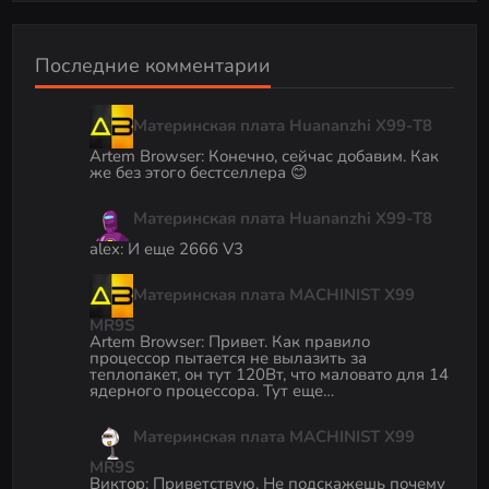
Последние комментарии
Материнская плата Huananzhi X99-T8
Artem Browser
:
Конечно, сейчас добавим. Как
же без этого бестселлера 😊
Материнская плата Huananzhi X99-T8
alex
:
И еще 2666 V3
Материнская плата MACHINIST X99
MR9S
Artem Browser
:
Привет. Как правило
процессор пытается не вылазить за
теплопакет, он тут 120Вт, что маловато для 14
ядерного процессора. Тут еще…
Материнская плата MACHINIST X99
MR9S
Виктор
:
Приветствую. Не подскажешь почему