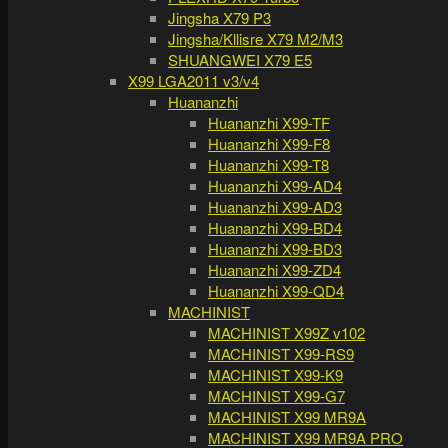
Jingsha X79 P3
Jingsha/Kllisre X79 M2/M3
SHUANGWEI X79 E5
X99 LGA2011 v3/v4
Huananzhi
Huananzhi X99-TF
Huananzhi X99-F8
Huananzhi X99-T8
Huananzhi X99-AD4
Huananzhi X99-AD3
Huananzhi X99-BD4
Huananzhi X99-BD3
Huananzhi X99-ZD4
Huananzhi X99-QD4
MACHINIST
MACHINIST X99Z v102
MACHINIST X99-RS9
MACHINIST X99-K9
MACHINIST X99-G7
MACHINIST X99 MR9A
MACHINIST X99 MR9A PRO