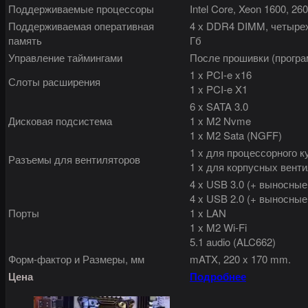
Поддерживаемые процессоры
Intel Core, Xeon 1600, 260
Поддерживаемая оперативная
4 х DDR4 DIMM, четырех
память
Гб
Управление таймингами
После прошивки (програ
1 x PCI-e x16
Слоты расширения
1 x PCI-e X1
6 x SATA 3.0
Дисковая подсистема
1 x M2 Nvme
1 x M2 Sata (NGFF)
1 x для процессорного ку
Разъемы для вентиляторов
1 x для корпусных вентил
4 x USB 3.0 (+ выносные
4 x USB 2.0 (+ выносные
Порты
1 x LAN
1 x M2 Wi-Fi
5.1 audio (ALC662)
Форм-фактор и Размеры, мм
mATX, 220 x 170 mm.
Цена
Подробнее