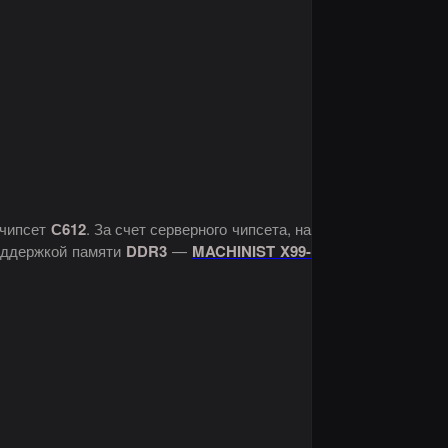
 чипсет
С612
. За счет серверного чипсета, на
поддержкой памяти
DDR3
—
MACHINIST X99-