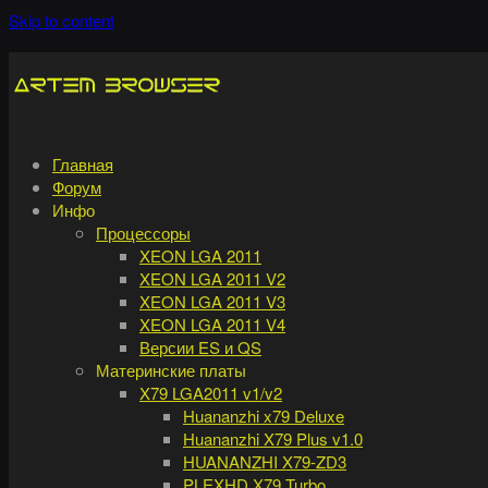
Skip to content
Главная
Форум
Инфо
Процессоры
XEON LGA 2011
XEON LGA 2011 V2
XEON LGA 2011 V3
XEON LGA 2011 V4
Версии ES и QS
Материнские платы
X79 LGA2011 v1/v2
Huananzhi x79 Deluxe
Huananzhi X79 Plus v1.0
HUANANZHI X79-ZD3
PLEXHD X79 Turbo