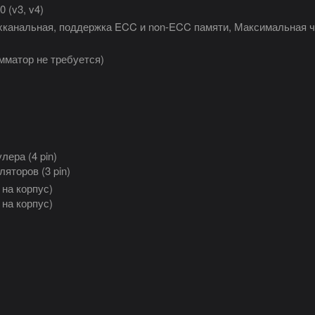
0 (v3, v4)
канальная, поддержка ECC и non-ECC памяти, Максимальная ч
мматор не требуется)
лера (4 pin)
яторов (3 pin)
 на корпус)
 на корпус)