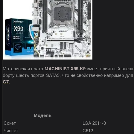
Материнская плата
MACHINIST X99-K9
имеет приятный внешн
борту шесть портов SATA3, что не свойственно например для
G7
.
Модель
Сокет
LGA 2011-3
Чипсет
C612