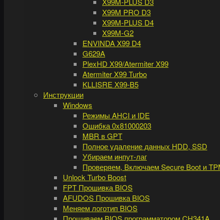
X99M-PLUS D3
X99M PRO D3
X99M-PLUS D4
X99M-G2
ENVINDA X99 D4
G629A
PlexHD X99/Atermiter X99
Atermiter X99 Turbo
KLLISRE X99-B5
Инструкции
Windows
Режимы AHCI и IDE
Ошибка 0x81000203
MBR в GPT
Полное удаление данных HDD, SSD
Убираем инпут-лаг
Проверяем, Включаем Secure Boot и TP
Unlock Turbo Boost
FPT Прошивка BIOS
AFUDOS Прошивка BIOS
Меняем логотип BIOS
Прошиваем BIOS программатором CH341A