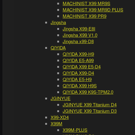
MACHINIST X99 MR9S
MACHINIST X99 MR9D PLUS
MACHINIST X99 PR9
Jingsha
Jingsha X99-E8I
Jingsha X99 V1.0
Jingsha x99-D8
QIYIDA
QIYIDA X99-H9
QIYIDA E5-A99
QIYIDA X99 E5-D4
QIYIDA X99-D4
QIYIDA E5-H9
QIYIDA X99 H9S
QIYIDA X99 K9S-TPM2.0
JGINYUE
JGINYUE X99 Titanium D4
JGINYUE X99 Titanium D3
X99-XD4
X99M
X99M-PLUS