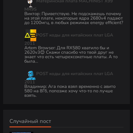
Материнская плата MACHINIST X99
MR9S
Виктор
:
Приветствую. Не подскажешь почему
на этой плате, некоторые ядра 2680v4 падают
до 1200мгц, в любых режимах energy efficient?
POST коды для китайских плат LGA
2011
Artem Browser
:
Для RX580 хватило бы и
2620v3😊 Скажи спасибо что твой друг не
знает что есть четырехсокетные платы. А то
была…
POST коды для китайских плат LGA
2011
Владимир
:
Ага пока взял временно с авито
580 на 8Гб, попозже хочу что-то по лучше
взять.
Случайный пост