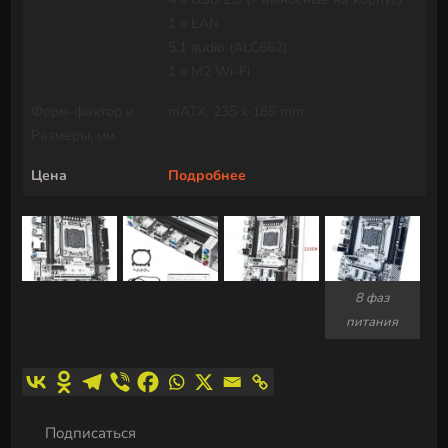
1 x LAN
5.1 audio (ALC662)
1 x M2 Wi-Fi
Форм-фактор и
mATX, 235 x 185 mm.
Размеры, мм
Цена
Подробнее
8 фаз
питания
Подписаться