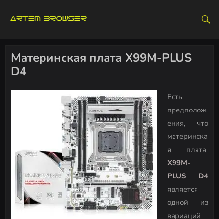
S
k
i
p
t
Материнская плата X99M-PLUS
o
D4
c
o
Есть
n
предполож
t
e
ения, что
n
материнска
t
я плата
X99M-
PLUS D4
является
одной из
вариаций