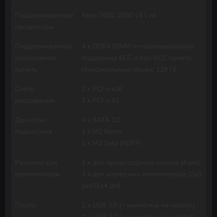
Поддерживаемые
Xeon 1600, 2600 v3 \ v4
процессоры
Поддерживаемая
4 х DDR4 DIMM четырехканальная,
оперативная
поддержка ECC и non-ECC памяти,
память
Максимальный объём: 128 Гб
Слоты
1 x PCI-e x16
расширения
1 x PCI-e X1
Дисковая
4 x SATA 3.0
подсистема
1 x M2 Nvme
1 x M2 Sata (NGFF)
Разъемы для
1 x для процессорного кулера (4 pin)
вентиляторов
3 x для корпусных вентиляторов (2x3
pin)/(1x4 pin)
Порты
2 x USB 3.0 (+ выносные на корпус)
4 x USB 2.0 (+ выносные на корпус)