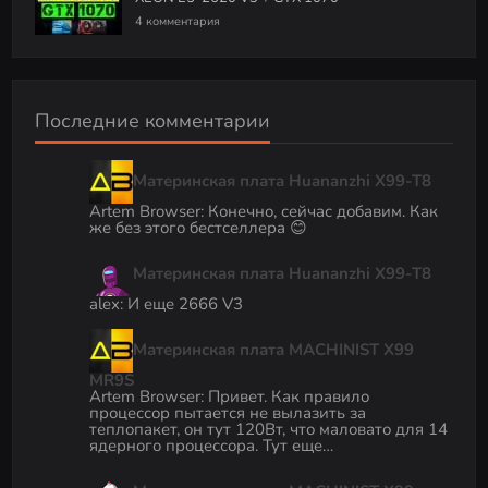
4 комментария
Последние комментарии
Материнская плата Huananzhi X99-T8
Artem Browser
:
Конечно, сейчас добавим. Как
же без этого бестселлера 😊
Материнская плата Huananzhi X99-T8
alex
:
И еще 2666 V3
Материнская плата MACHINIST X99
MR9S
Artem Browser
:
Привет. Как правило
процессор пытается не вылазить за
теплопакет, он тут 120Вт, что маловато для 14
ядерного процессора. Тут еще…