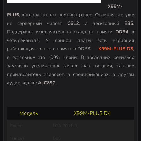
X99M-
PLUS
, которая вышла немного ранее. Отличия это уже
не серверный чипсет
C612
, а десктопный
B85
.
Поддержка исключительно стандарт памяти
DDR4
в
четыреканала. У данной платы есть вариация
работающая только с памятью DDR3 —
X99M-PLUS D3
,
в остальном это 100% клоны. В последних ревизиях
замечено увеличенное число фаз питания, так же
производитель заявляет, в спецификациях, о другом
аудио кодеке
ALC897
.
Модель
X99M-PLUS D4
Сокет
LGA 2011-3
Чипсет
B85