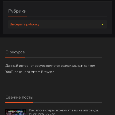
Рубрики
Р
у
б
р
и
О ресурсе
к
и
Данный интернет ресурс является официальным сайтом
YouTube канала Artem Browser
Свежие посты
Как апскейлеры экономят вам на апгрейде:
DLSS, FSR и XeSS