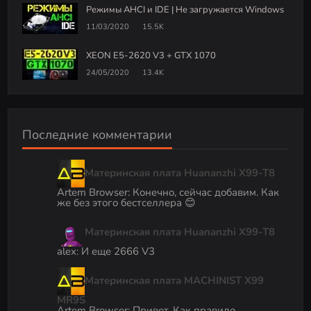
Режимы AHCI и IDE | Не загружается Windows
11/03/2020
15.5K
XEON E5-2620 V3 + GTX 1070
24/05/2020
13.4K
Последние комментарии
Материнская плата Huananzhi X99-T8
Artem Browser
:
Конечно, сейчас добавим. Как
же без этого бестселлера 😊
Материнская плата Huananzhi X99-T8
alex
:
И еще 2666 V3
Материнская плата MACHINIST X99
MR9S
Artem Browser
:
Привет. Как правило