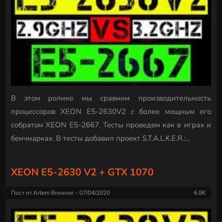
В этом ролике мы сравним производительность
процессоров XEON E5-2630V2 с более мощным его
собратом XEON E5-2667. Тесты проведем как в играх и
бенчмарках. В тесты добавил проект S.T.A.L.K.E.R.:…
XEON E5-2630 V2 + GTX 1070
Пост от
Artem Browser
07/04/2020
6.8K