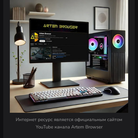
s
t
s
n
a
v
i
g
a
t
i
o
n
Интернет ресурс является официальным сайтом
YouTube канала Artem Browser