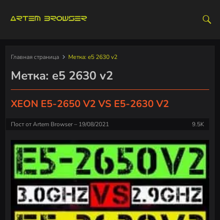
S
k
i
p
t
Главная страница
Метка:
e5 2630 v2
o
Метка:
e5 2630 v2
c
o
n
XEON E5-2650 V2 VS E5-2630 V2
t
e
Пост от
Artem Browser
19/08/2021
9.5K
n
t