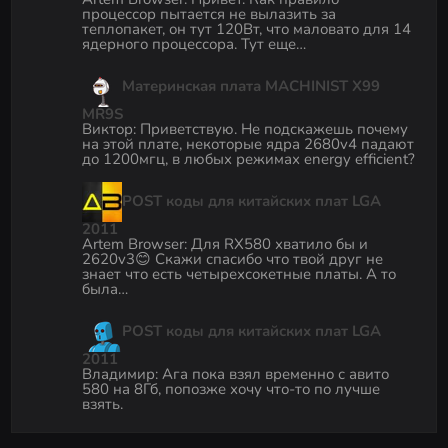
процессор пытается не вылазить за
теплопакет, он тут 120Вт, что маловато для 14
ядерного процессора. Тут еще…
Материнская плата MACHINIST X99
MR9S
Виктор
:
Приветствую. Не подскажешь почему
на этой плате, некоторые ядра 2680v4 падают
до 1200мгц, в любых режимах energy efficient?
POST коды для китайских плат LGA
2011
Artem Browser
:
Для RX580 хватило бы и
2620v3😊 Скажи спасибо что твой друг не
знает что есть четырехсокетные платы. А то
была…
POST коды для китайских плат LGA
2011
Владимир
:
Ага пока взял временно с авито
580 на 8Гб, попозже хочу что-то по лучше
взять.