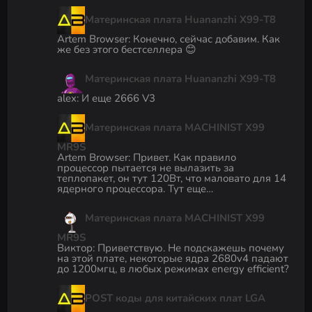
Материнская плата Huananzhi X99-T8
Artem Browser
:
Конечно, сейчас добавим. Как
же без этого бестселлера 😊
Материнская плата Huananzhi X99-T8
alex
:
И еще 2666 V3
Материнская плата MACHINIST X99
MR9S
Artem Browser
:
Привет. Как правило
процессор пытается не вылазить за
теплопакет, он тут 120Вт, что маловато для 14
ядерного процессора. Тут еще…
Материнская плата MACHINIST X99
MR9S
Виктор
:
Приветствую. Не подскажешь почему
на этой плате, некоторые ядра 2680v4 падают
до 1200мгц, в любых режимах energy efficient?
POST коды для китайских плат LGA