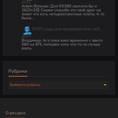
2011
Artem Browser
:
Для RX580 хватило бы и
2620v3😊 Скажи спасибо что твой друг не
знает что есть четырехсокетные платы. А то
была…
POST коды для китайских плат LGA
2011
Владимир
:
Ага пока взял временно с авито
580 на 8Гб, попозже хочу что-то по лучше
взять.
Рубрики
Р
у
б
р
и
О ресурсе
к