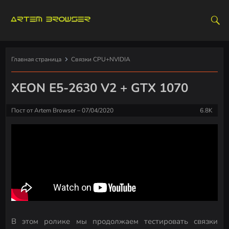
S
k
i
p
t
Главная страница
Связки CPU+NVIDIA
o
c
XEON E5-2630 V2 + GTX 1070
o
n
Пост от
Artem Browser
07/04/2020
6.8K
t
e
n
t
В этом ролике мы продолжаем тестировать связки