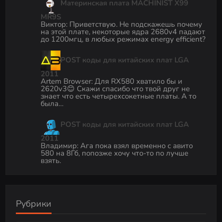
Материнская плата MACHINIST X99
MR9S
Виктор
:
Приветствую. Не подскажешь почему
на этой плате, некоторые ядра 2680v4 падают
до 1200мгц, в любых режимах energy efficient?
POST коды для китайских плат LGA
2011
Artem Browser
:
Для RX580 хватило бы и
2620v3😊 Скажи спасибо что твой друг не
знает что есть четырехсокетные платы. А то
была…
POST коды для китайских плат LGA
2011
Владимир
:
Ага пока взял временно с авито
580 на 8Гб, попозже хочу что-то по лучше
взять.
Рубрики