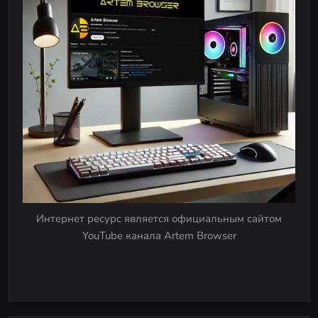
n
a
v
i
g
a
t
i
o
n
Интернет ресурс является официальным сайтом
YouTube канала Artem Browser