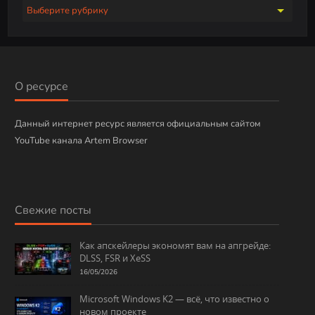
Р
у
б
р
и
О ресурсе
к
и
Данный интернет ресурс является официальным сайтом
YouTube канала Artem Browser
Свежие посты
Как апскейлеры экономят вам на апгрейде:
DLSS, FSR и XeSS
16/05/2026
Microsoft Windows K2 — всё, что известно о
новом проекте