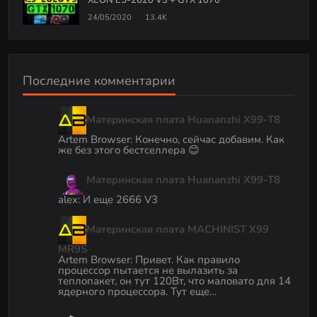
XEON E5-2620 V3 + GTX 1070
24/05/2020
13.4K
Последние комментарии
Материнская плата Huananzhi X99-T8
Artem Browser
:
Конечно, сейчас добавим. Как
же без этого бестселлера 😊
Материнская плата Huananzhi X99-T8
alex
:
И еще 2666 V3
Материнская плата MACHINIST X99
MR9S
Artem Browser
:
Привет. Как правило
процессор пытается не вылазить за
теплопакет, он тут 120Вт, что маловато для 14
ядерного процессора. Тут еще…