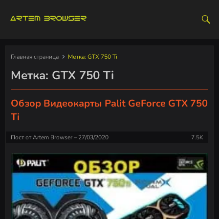
S
k
i
p
t
Главная страница
Метка:
GTX 750 Ti
o
Метка:
GTX 750 Ti
c
o
n
Обзор Видеокарты Palit GeForce GTX 750
t
Ti
e
n
Пост от
Artem Browser
27/03/2020
7.5K
t