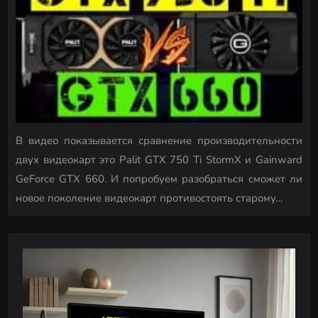
В видео показывается сравнение производительности
двух видеокарт это Palit GTX 750 Ti StormX и Gainward
GeForce GTX 660. И попробуем разобраться сможет ли
новое поколение видеокарт противостоять старому…
P
o
s
t
s