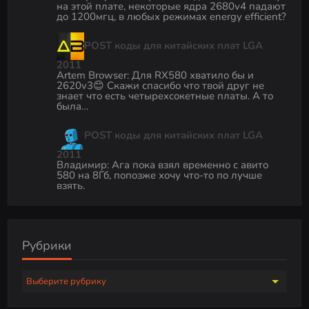
на этой плате, некоторые ядра 2680v4 падают
до 1200мгц, в любых режимах energy efficient?
POST коды для китайских плат LGA
2011
Artem Browser
:
Для RX580 хватило бы и
2620v3😊 Скажи спасибо что твой друг не
знает что есть четырехсокетные платы. А то
была…
POST коды для китайских плат LGA
2011
Владимир
:
Ага пока взял временно с авито
580 на 8Гб, попозже хочу что-то по лучше
взять.
Рубрики
Р
у