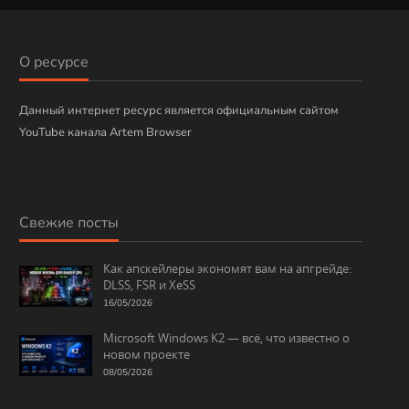
б
р
и
О ресурсе
к
и
Данный интернет ресурс является официальным сайтом
YouTube канала Artem Browser
Свежие посты
Как апскейлеры экономят вам на апгрейде:
DLSS, FSR и XeSS
16/05/2026
Microsoft Windows K2 — всё, что известно о
новом проекте
08/05/2026