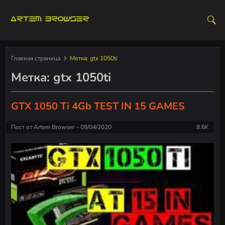
S
k
i
p
t
Главная страница
Метка:
gtx 1050ti
o
Метка:
gtx 1050ti
c
o
n
GTX 1050 Ti 4Gb TEST IN 15 GAMES
t
e
Пост от
Artem Browser
09/04/2020
8.6K
n
t