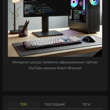
v
i
g
a
t
i
o
n
Интернет ресурс является официальным сайтом
YouTube канала Artem Browser
ТОП
ПОСЛЕДНИЕ
ТЕГИ