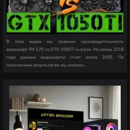
В этом видео мы сравним производительность
видеокарт RX 570 vs GTX 1050Ti в играх. На конец 2018
года данные видеокарты стоят около 200$. По
полученным результатам мы сможем…
P
o
s
t
s
n
a