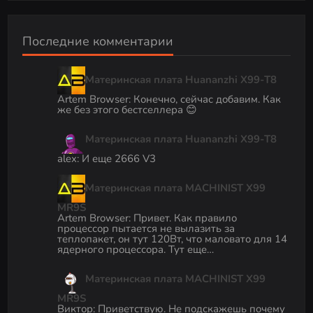
Последние комментарии
Материнская плата Huananzhi X99-T8
Artem Browser
:
Конечно, сейчас добавим. Как
же без этого бестселлера 😊
Материнская плата Huananzhi X99-T8
alex
:
И еще 2666 V3
Материнская плата MACHINIST X99
MR9S
Artem Browser
:
Привет. Как правило
процессор пытается не вылазить за
теплопакет, он тут 120Вт, что маловато для 14
ядерного процессора. Тут еще…
Материнская плата MACHINIST X99
MR9S
Виктор
:
Приветствую. Не подскажешь почему