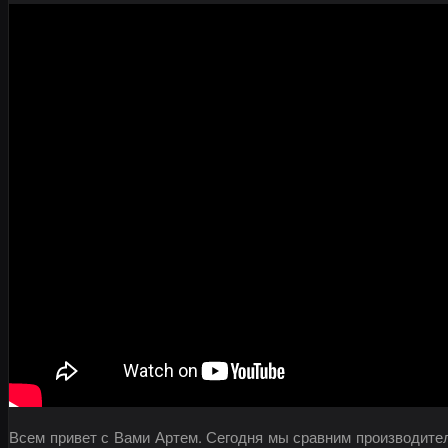
Всем привет с Вами Артем. Сегодня мы сравним производите