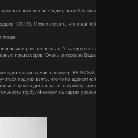
м пришлось конечно не сладко, потребляемая
адров 136/135. Можно сказать, что в данной
о позже.
авленных игровых проектах. У каждого есть
данных процессоров. Очень интересно Ваше
изводительные камни, например, E5-2678v3,
читься под них взять, что-то по адекватной
ь больше производительности, например, сидя
ительность трубу. Минимум на картах уровня