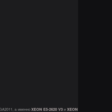
LGA2011, а именно
XEON E5-2620 V3
и
XEON