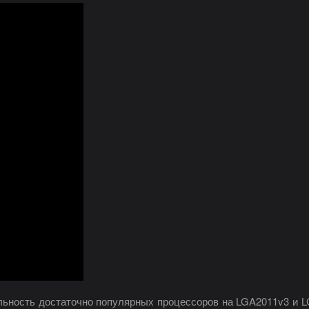
льность достаточно популярных процессоров на LGA2011v3 и 