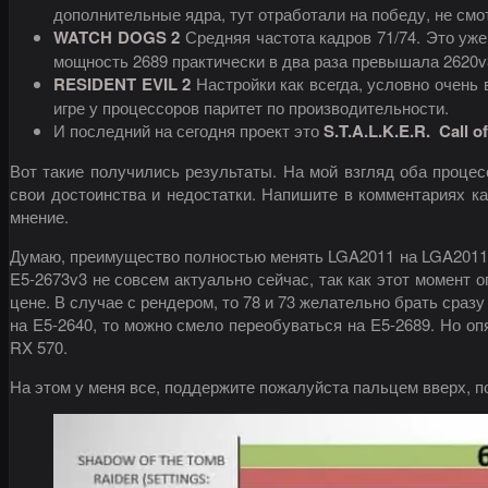
дополнительные ядра, тут отработали на победу, не смо
WATCH
DOGS
2
Средняя частота кадров 71/74. Это уж
мощность 2689 практически в два раза превышала 2620v
RESIDENT EVIL 2
Настройки как всегда, условно очень
игре у процессоров паритет по производительности.
И последний на сегодня проект это
S.T.A.L.K.E.R. Call 
Вот такие получились результаты. На мой взгляд оба процес
свои достоинства и недостатки. Напишите в комментариях к
мнение.
Думаю, преимущество полностью менять LGA2011 на LGA2011-3
E5-2673v3 не совсем актуально сейчас, так как этот момент 
цене. В случае с рендером, то 78 и 73 желательно брать сраз
на E5-2640, то можно смело переобуваться на E5-2689. Но оп
RX 570.
На этом у меня все, поддержите пожалуйста пальцем вверх, п