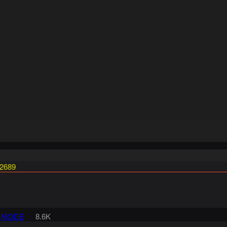
2689
T MODE
8.6K