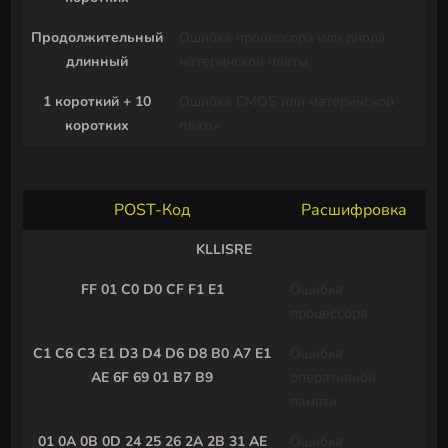
Продолжительный
Ошибка процессора или диода
длинный
материнской платы
1 короткий + 10
Ошибка CMOS или материнской
коротких
платы
POST-Код
Расшифровка
KLLISRE
FF 01 C0 D0 CF F1 E1
Ошибка
процессора
C1 C6 C3 E1 D3 D4 D6 D8 B0 A7 E1
Ошибка
AE 6F 69 01 B7 B9
оперативной
памяти
01 0A 0B 0D 24 25 26 2A 2B 31 AE
Ошибка