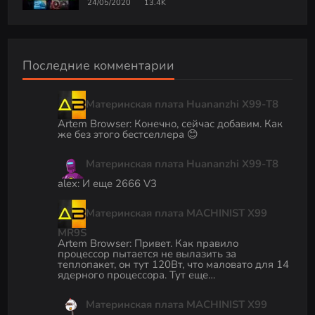
24/05/2020
13.4K
Последние комментарии
Материнская плата Huananzhi X99-T8
Artem Browser
:
Конечно, сейчас добавим. Как
же без этого бестселлера 😊
Материнская плата Huananzhi X99-T8
alex
:
И еще 2666 V3
Материнская плата MACHINIST X99
MR9S
Artem Browser
:
Привет. Как правило
процессор пытается не вылазить за
теплопакет, он тут 120Вт, что маловато для 14
ядерного процессора. Тут еще…
Материнская плата MACHINIST X99