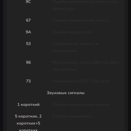
9C
Ошибка оперативной памяти или
процессора
67
Ошибка оперативной памяти
9A
Ошибка процессора
53
Оперативная память не
установлена
96
Материнская плата X99 с E5-16xx
v3 в разгоне
73
Отключаем в BIOS "Fast Boot"
Звуковые сигналы
1 короткий
Ошибка оперативной памяти
5 коротких, 2
Ошибка видеокарты
коротких+5
коротких