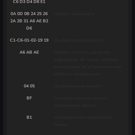
C6 D3 D4 D8 E1
0A 0D 0B 24 25 26
Ошибка видеокарты
2A 2B 31 A6 AE B2
D6
C1-C6-01-02-19 19
Ошибка проверки биоса
A6 AB AE
Ошибка жесткого диска или
видеокарты. AE также появится,
если система не установлена ​​или
работает неправильно.
04 05
Неправильный контакт
BF
Слишком высокая частота
оперативной памяти
B1
Несовместимая оперативная
память