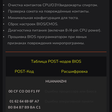
Очистка контактов CPU/ОЗУ/видеокарты спиртом.
Проверка сокета на повреждённые контакты.
Минимальная конфигурация для теста.
Сброс настроек BIOS/CMOS.
Диагностика питания (включая 8‑/4‑pin CPU power).
Прошивка BIOS программатором при явных
признаках повреждения микропрограммы.
Таблица POST-кодов BIOS
POST-Код
Расшифровка
HUANANZHI
00 CF CO D0 F1 FF
Ошибка процессора или Биоса
01 62 64 69 6F A7
Ошибка оперативной памяти
B0 B4 B7 B9 BA C1