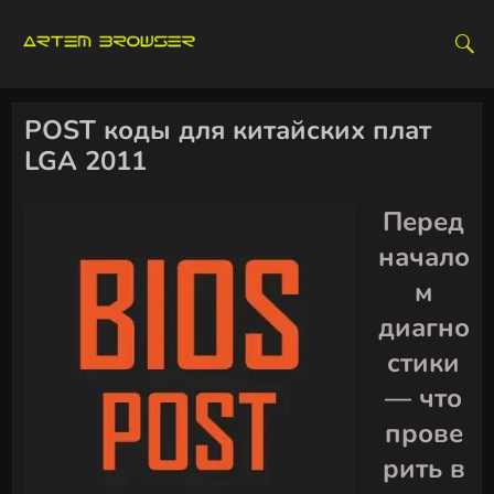
S
k
i
p
t
POST коды для китайских плат
o
LGA 2011
c
o
Перед
n
начало
t
e
м
n
диагно
t
стики
— что
прове
рить в