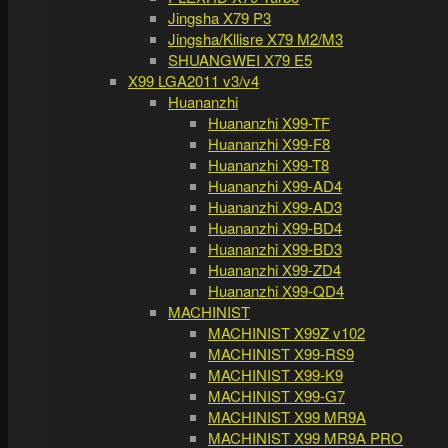
Jingsha X79 P3
Jingsha/Kllisre X79 M2/M3
SHUANGWEI X79 E5
X99 LGA2011 v3/v4
Huananzhi
Huananzhi X99-TF
Huananzhi X99-F8
Huananzhi X99-T8
Huananzhi X99-AD4
Huananzhi X99-AD3
Huananzhi X99-BD4
Huananzhi X99-BD3
Huananzhi X99-ZD4
Huananzhi X99-QD4
MACHINIST
MACHINIST X99Z v102
MACHINIST X99-RS9
MACHINIST X99-K9
MACHINIST X99-G7
MACHINIST X99 MR9A
MACHINIST X99 MR9A PRO