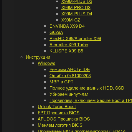
X99M-PLUS D3
X99M PRO D3
X99M-PLUS D4
X99M-G2
ENVINDA X99 D4
G629A
PlexHD X99/Atermiter X99
Atermiter X99 Turbo
KLLISRE X99-B5
Инструкции
Windows
Режимы AHCI и IDE
Ошибка 0x81000203
MBR в GPT
Полное удаление данных HDD, SSD
Убираем инпут-лаг
Проверяем, Включаем Secure Boot и TP
Unlock Turbo Boost
FPT Прошивка BIOS
AFUDOS Прошивка BIOS
Меняем логотип BIOS
Прошиваем BIOS программатором CH341A