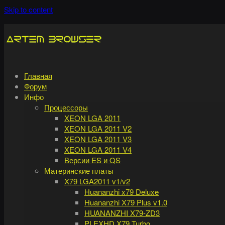
Skip to content
Главная
Форум
Инфо
Процессоры
XEON LGA 2011
XEON LGA 2011 V2
XEON LGA 2011 V3
XEON LGA 2011 V4
Версии ES и QS
Материнские платы
X79 LGA2011 v1/v2
Huananzhi x79 Deluxe
Huananzhi X79 Plus v1.0
HUANANZHI X79-ZD3
PLEXHD X79 Turbo