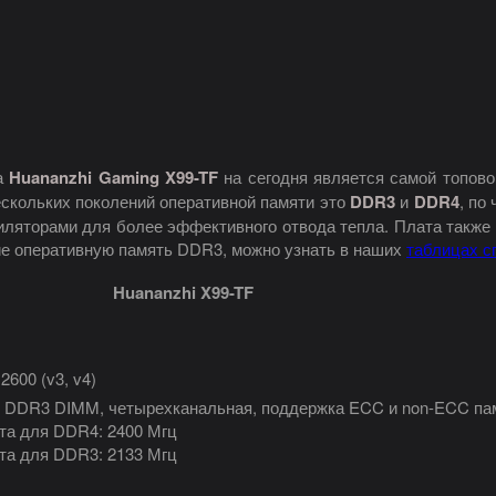
а
Huananzhi Gaming X99-TF
на сегодня является самой топовой
ескольких поколений оперативной памяти это
DDR3
и
DDR4
, по
тиляторами для более эффективного отвода тепла. Плата такж
е оперативную память DDR3, можно узнать в наших
таблицах с
Huananzhi X99-TF
 2600 (v3, v4)
х DDR3 DIMM, четырехканальная, поддержка ECC и non-ECC па
та для DDR4: 2400 Мгц
та для DDR3: 2133 Мгц