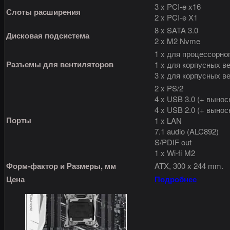
3 x PCI-e x16
Слоты расширения
2 x PCI-e X1
8 x SATA 3.0
Дисковая подсистема
2 x M2 Nvme
1 x для процессорног
Разъемы для вентиляторов
1 x для корпусных ве
3 x для корпусных ве
2 x PS/2
4 x USB 3.0 (+ вынос
4 x USB 2.0 (+ вынос
Порты
1 x LAN
7.1 audio (ALC892)
S/PDIF out
1 x Wi-fi M2
Форм-фактор и Размеры, мм
ATX, 300 x 244 mm.
Цена
Подробнее