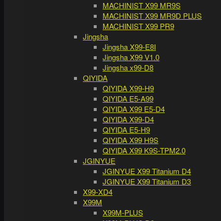
MACHINIST X99 MR9S
MACHINIST X99 MR9D PLUS
MACHINIST X99 PR9
Jingsha
Jingsha X99-E8I
Jingsha X99 V1.0
Jingsha x99-D8
QIYIDA
QIYIDA X99-H9
QIYIDA E5-A99
QIYIDA X99 E5-D4
QIYIDA X99-D4
QIYIDA E5-H9
QIYIDA X99 H9S
QIYIDA X99 K9S-TPM2.0
JGINYUE
JGINYUE X99 Titanium D4
JGINYUE X99 Titanium D3
X99-XD4
X99M
X99M-PLUS