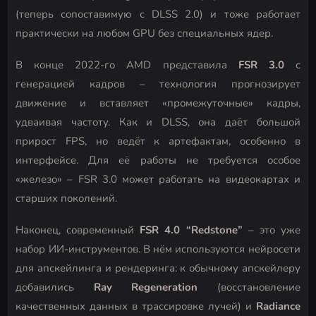
(теперь сопоставимую с DLSS 2.0) и тоже работает
практически на любом GPU без специальных ядер.
В конце 2022-го AMD представила
FSR 3.0
с
генерацией кадров – технология прогнозирует
движение и вставляет «промежуточные» кадры,
удваивая частоту. Как и DLSS, она даёт большой
прирост FPS, но ведёт к артефактам, особенно в
интерфейсе. Для её работы не требуется особое
«железо» – FSR 3.0 может работать на видеокартах и
старших поколений.
Наконец, современный
FSR 4.0 “Redstone”
– это уже
набор ИИ-инструментов. В нём используются нейросети
для апскейлинга и рендеринга: к обычному апскейлеру
добавились
Ray Regeneration
(восстановление
качественных данных в трассировке лучей) и
Radiance