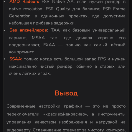
AMD Radeon:
FSR Native AA, если нужен рендер в
native resolution; FSR Quality для баланса; FSR Frame
Generation в одиночных проектах, где допустима
небольшая прибавка задержки.
Без апскейлеров
:
TAA как базовый универсальный
вариант, MSAA там, где движок хорошо его
поддерживает, FXAA — только как самый лёгкий
компромисс.
SSAA:
только когда есть большой запас FPS и нужен
максимально чистый рендер, обычно в старых или
очень лёгких играх.
Вывод
Современные настройки графики — это не просто
переключатели «красиво/некрасиво», а инструменты
управления качеством изображения и нагрузкой на
видеокарту. Сглаживание отвечает за чистоту контуров,