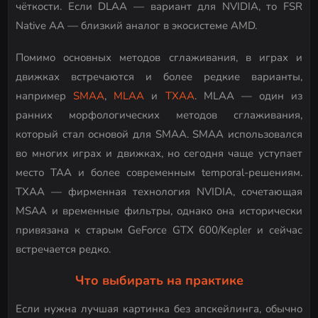
чёткости. Если DLAA — вариант для NVIDIA, то FSR
Native AA — близкий аналог в экосистеме AMD.
Помимо основных методов сглаживания, в играх и
движках встречаются и более редкие варианты,
например
SMAA
,
MLAA
и
TXAA
. MLAA — один из
ранних морфологических методов сглаживания,
который стал основой для SMAA. SMAA использовался
во многих играх и движках, но сегодня чаще уступает
место TAA и более современным temporal-решениям.
TXAA — фирменная технология NVIDIA, сочетающая
MSAA и временные фильтры, однако она исторически
привязана к старым GeForce GTX 600/Kepler и сейчас
встречается редко.
Что выбирать на практике
Если нужна лучшая картинка без апскейлинга, обычно