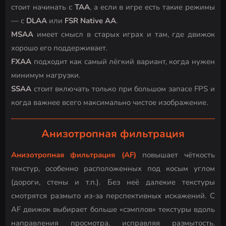
стоит начинать с
TAA
, а если в игре есть такие режимы
— с
DLAA
или
FSR Native AA
.
MSAA
имеет смысл в старых играх и там, где движок
хорошо его поддерживает.
FXAA
подходит как самый лёгкий вариант, когда нужен
минимум нагрузки.
SSAA
стоит включать только при большом запасе FPS и
когда важнее всего максимально чистое изображение.
Анизотропная фильтрация
Анизотропная фильтрация (AF)
повышает чёткость
текстур, особенно расположенных под косым углом
(дороги, стены и т.п.). Без неё далекие текстуры
смотрятся размыто из-за перспективных искажений. С
AF движок выбирает больше «сэмплов» текстуры вдоль
направления просмотра, исправляя размытость.