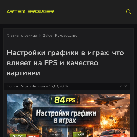
S
k
i
p
t
Главная страница
Guide | Руководство
o
c
Настройки графики в играх: что
o
влияет на FPS и качество
n
t
картинки
e
n
Пост от
Artem Browser
12/04/2026
2.2K
t