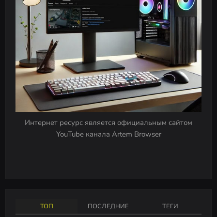
v
i
g
a
t
i
o
n
Интернет ресурс является официальным сайтом
YouTube канала Artem Browser
ТОП
ПОСЛЕДНИЕ
ТЕГИ