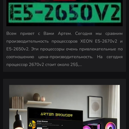
Всем привет с Вами Артем. Сегодня мы сравним
производительность процессоров XEON E5-2670v2 и
E5-2650v2. Эти процессоры очень привлекательные по
соотношению цена-производительность. На сегодня
процессор 2670v2 стоит около 25$,…
P
o
s
t
s
n
a