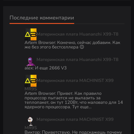
Последние комментарии
Материнская плата Huananzhi X99-T8
Artem Browser
:
Конечно, сейчас добавим. Как
же без этого бестселлера 😊
Материнская плата Huananzhi X99-T8
alex
:
И еще 2666 V3
Материнская плата MACHINIST X99
MR9S
Artem Browser
:
Привет. Как правило
процессор пытается не вылазить за
теплопакет, он тут 120Вт, что маловато для 14
ядерного процессора. Тут еще…
Материнская плата MACHINIST X99
MR9S
Виктор
:
Приветствую. Не подскажешь почему