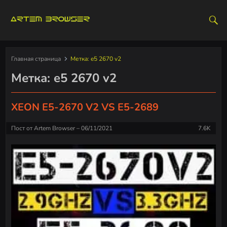
S
k
i
p
t
Главная страница
Метка:
e5 2670 v2
o
Метка:
e5 2670 v2
c
o
n
XEON E5-2670 V2 VS E5-2689
t
e
Пост от
Artem Browser
06/11/2021
7.6K
n
t