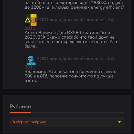
на этой плате, некоторые ядра 2680v4 падают
до 1200мгц, в любых режимах energy efficient?
POST коды для китайских плат LGA
2011
Artem Browser
:
Для RX580 хватило бы и
2620v3😊 Скажи спасибо что твой друг не
знает что есть четырехсокетные платы. А то
была…
POST коды для китайских плат LGA
2011
Владимир
:
Ага пока взял временно с авито
580 на 8Гб, попозже хочу что-то по лучше
взять.
Рубрики
Р
у