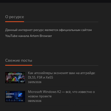
б
р
и
О ресурсе
к
и
Данный интернет ресурс является официальным сайтом
YouTube канала Artem Browser
Свежие посты
Как апскейлеры экономят вам на апгрейде:
DLSS, FSR и XeSS
16/05/2026
Microsoft Windows K2 — всё, что известно о
новом проекте
08/05/2026