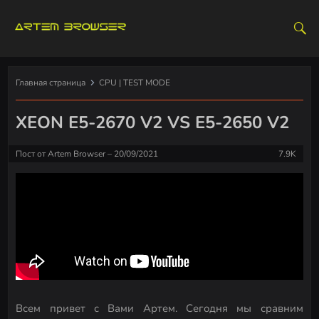
S
k
i
p
t
Главная страница
CPU | TEST MODE
o
c
XEON E5-2670 V2 VS E5-2650 V2
o
n
Пост от
Artem Browser
20/09/2021
7.9K
t
e
n
t
Всем привет с Вами Артем. Сегодня мы сравним