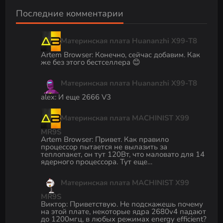
Последние комментарии
Материнская плата Huananzhi X99-T8
Artem Browser
:
Конечно, сейчас добавим. Как
же без этого бестселлера 😊
Материнская плата Huananzhi X99-T8
alex
:
И еще 2666 V3
Материнская плата MACHINIST X99
MR9S
Artem Browser
:
Привет. Как правило
процессор пытается не вылазить за
теплопакет, он тут 120Вт, что маловато для 14
ядерного процессора. Тут еще…
Материнская плата MACHINIST X99
MR9S
Виктор
:
Приветствую. Не подскажешь почему
на этой плате, некоторые ядра 2680v4 падают
до 1200мгц, в любых режимах energy efficient?