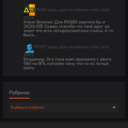
POST коды для китайских плат LGA
2011
Artem Browser
:
Для RX580 хватило бы и
2620v3😊 Скажи спасибо что твой друг не
знает что есть четырехсокетные платы. А то
была…
POST коды для китайских плат LGA
2011
Владимир
:
Ага пока взял временно с авито
580 на 8Гб, попозже хочу что-то по лучше
взять.
Рубрики
Р
у
б
р