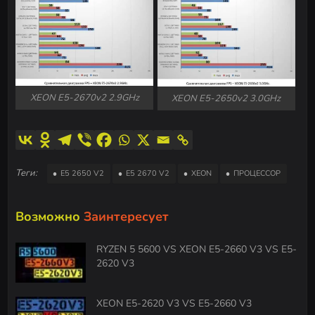
XEON E5-2670v2 2.9GHz
XEON E5-2650v2 3.0GHz
Теги:
E5 2650 V2
E5 2670 V2
XEON
ПРОЦЕССОР
Возможно
Заинтересует
RYZEN 5 5600 VS XEON E5-2660 V3 VS E5-
2620 V3
XEON E5-2620 V3 VS E5-2660 V3