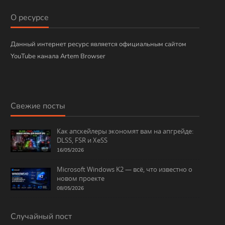
и
О ресурсе
к
и
Данный интернет ресурс является официальным сайтом
YouTube канала Artem Browser
Свежие посты
Как апскейлеры экономят вам на апгрейде:
DLSS, FSR и XeSS
16/05/2026
Microsoft Windows K2 — всё, что известно о
новом проекте
08/05/2026
Случайный пост