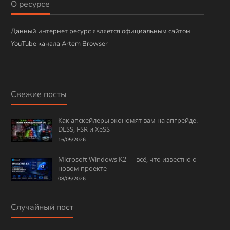
О ресурсе
к
и
Данный интернет ресурс является официальным сайтом
YouTube канала Artem Browser
Свежие посты
Как апскейлеры экономят вам на апгрейде:
DLSS, FSR и XeSS
16/05/2026
Microsoft Windows K2 — всё, что известно о
новом проекте
08/05/2026
Случайный пост