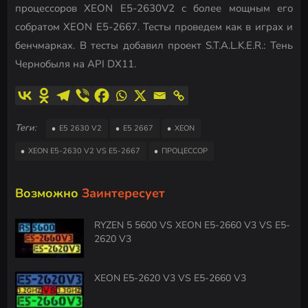
процессоров XEON E5-2630V2 с более мощным его
собратом XEON E5-2667. Тесты проведем как в играх и
бенчмарках. В тесты добавил проект S.T.A.L.K.E.R.: Тень
Чернобыля на API DX11.
Теги:
E5 2630 V2
E5 2667
XEON
XEON E5-2630 V2 VS E5-2667
ПРОЦЕССОР
Возможно
Заинтересует
RYZEN 5 5600 VS XEON E5-2660 V3 VS E5-
2620 V3
XEON E5-2620 V3 VS E5-2660 V3