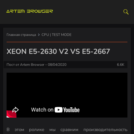
S
k
i
p
t
Главная страница
CPU | TEST MODE
o
c
XEON E5-2630 V2 VS E5-2667
o
n
Пост от
Artem Browser
08/04/2020
6.6K
t
e
n
t
В этом ролике мы сравним производительность