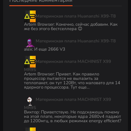
Последние комментарии
Материнская плата Huananzhi X99-T8
Artem Browser
:
Конечно, сейчас добавим. Как
же без этого бестселлера 😊
Материнская плата Huananzhi X99-T8
alex
:
И еще 2666 V3
Материнская плата MACHINIST X99
MR9S
Artem Browser
:
Привет. Как правило
процессор пытается не вылазить за
теплопакет, он тут 120Вт, что маловато для 14
ядерного процессора. Тут еще…
Материнская плата MACHINIST X99
MR9S
Виктор
:
Приветствую. Не подскажешь почему
на этой плате, некоторые ядра 2680v4 падают
до 1200мгц, в любых режимах energy efficient?