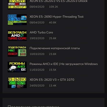
XEON E5-2620v3 VS E5-2620v3 Unlock
08/04/2020
109.2K
XEON E5-2690 Hyper-Threading Test
08/04/2020
40.8K
AMD Turbo Core
19/03/2020
25.6K
Подключение материнской платы
10/03/2020
23.6K
Режимы AHCI и IDE | Не загружается Windows
11/03/2020
15.5K
XEON E5-2620 V3 + GTX 1070
24/05/2020
13.4K