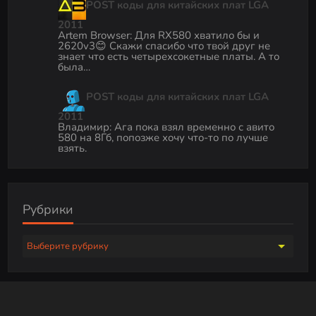
POST коды для китайских плат LGA
2011
Artem Browser
:
Для RX580 хватило бы и
2620v3😊 Скажи спасибо что твой друг не
знает что есть четырехсокетные платы. А то
была…
POST коды для китайских плат LGA
2011
Владимир
:
Ага пока взял временно с авито
580 на 8Гб, попозже хочу что-то по лучше
взять.
Рубрики
Р
у
б
р
и