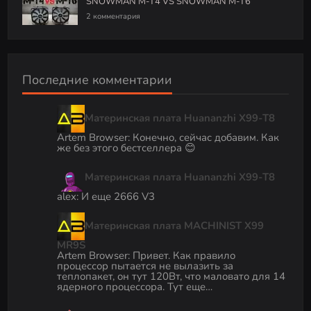
SNOWMAN M-T4 VS SNOWMAN M-T6
2 комментария
Последние комментарии
Материнская плата Huananzhi X99-T8
Artem Browser
:
Конечно, сейчас добавим. Как
же без этого бестселлера 😊
Материнская плата Huananzhi X99-T8
alex
:
И еще 2666 V3
Материнская плата MACHINIST X99
MR9S
Artem Browser
:
Привет. Как правило
процессор пытается не вылазить за
теплопакет, он тут 120Вт, что маловато для 14
ядерного процессора. Тут еще…