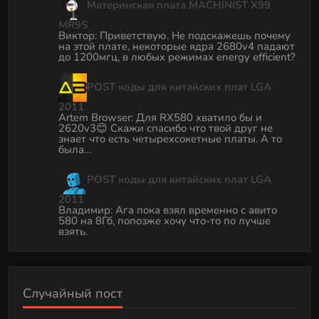
Материнская плата MACHINIST X99
MR9S
Виктор
:
Приветствую. Не подскажешь почему
на этой плате, некоторые ядра 2680v4 падают
до 1200мгц, в любых режимах energy efficient?
POST коды для китайских плат LGA
2011
Artem Browser
:
Для RX580 хватило бы и
2620v3😊 Скажи спасибо что твой друг не
знает что есть четырехсокетные платы. А то
была…
POST коды для китайских плат LGA
2011
Владимир
:
Ага пока взял временно с авито
580 на 8Гб, попозже хочу что-то по лучше
взять.
Случайный пост