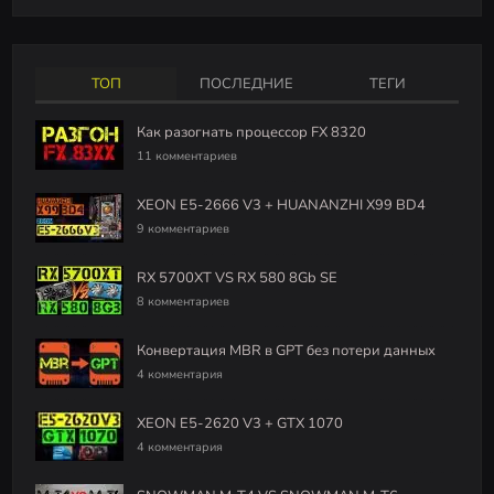
Как удалить данные без восстановления (HDD и
SSD)
ТОП
ПОСЛЕДНИЕ
ТЕГИ
Как убрать инпут-лаг: VSync или FPS-лимитер?
Как разогнать процессор FX 8320
11 комментариев
XEON E5-2666 V3 + HUANANZHI X99 BD4
9 комментариев
RX 5700XT VS RX 580 8Gb SE
8 комментариев
Конвертация MBR в GPT без потери данных
4 комментария
XEON E5-2620 V3 + GTX 1070
4 комментария