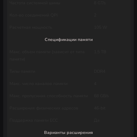
Частота системной шины
8 GT/s
Кол-во соединений QPI
2
Расчетная мощность
105 W
Спецификации памяти
Макс. объем памяти (зависит от типа
1,5 TB
памяти)
Типы памяти
DDR4
Макс. число каналов памяти
4
Макс. пропускная способность памяти
68 GB/s
Расширения физических адресов
46-bit
Поддержка памяти ECC
Да
Варианты расширения