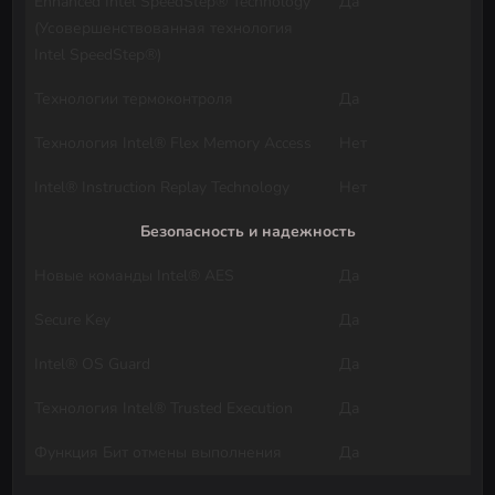
Enhanced Intel SpeedStep® Technology
Да
(Усовершенствованная технология
Intel SpeedStep®)
Технологии термоконтроля
Да
Технология Intel® Flex Memory Access
Нет
Intel® Instruction Replay Technology
Нет
Безопасность и надежность
Новые команды Intel® AES
Да
Secure Key
Да
Intel® OS Guard
Да
Технология Intel® Trusted Execution
Да
Функция Бит отмены выполнения
Да