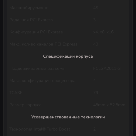
Масштабируемость
4S
Редакция PCI Express
3
Конфигурации PCI Express
x4, x8, x16
Макс. кол-во каналов PCI Express
40
Спецификации корпуса
Поддерживаемые разъемы
FCLGA2011-3
Макс. конфигурация процессора
4
TCASE
79
Размер корпуса
45mm x 52.5mm
Усовершенствованные технологии
Технология Intel® Turbo Boost
2