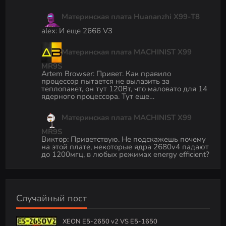
Материнская плата Huananzhi X99-T8
alex
:
И еще 2666 V3
Материнская плата MACHINIST X99
MR9S
Artem Browser
:
Привет. Как правило
процессор пытается не вылазить за
теплопакет, он тут 120Вт, что маловато для 14
ядерного процессора. Тут еще…
Материнская плата MACHINIST X99
MR9S
Виктор
:
Приветствую. Не подскажешь почему
на этой плате, некоторые ядра 2680v4 падают
до 1200мгц, в любых режимах energy efficient?
Случайный пост
XEON E5-2650 v2 VS E5-1650