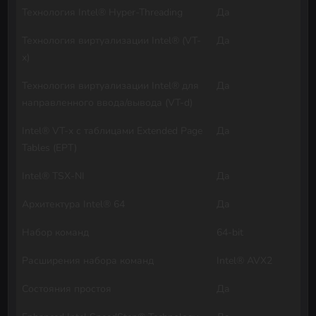
Технология Intel® Hyper-Threading
Да
Технология виртуализации Intel® (VT-
Да
x)
Технология виртуализации Intel® для
Да
направленного ввода/вывода (VT-d)
Intel® VT-x с таблицами Extended Page
Да
Tables (EPT)
Intel® TSX-NI
Да
Архитектура Intel® 64
Да
Набор команд
64-bit
Расширения набора команд
Intel® AVX2
Состояния простоя
Да