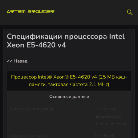
S
k
i
p
t
Спецификации процессора Intel
o
Xeon E5-4620 v4
c
o
<< Назад
n
t
Процессор Intel® Xeon® E5-4620 v4 (25 MB кэш-
e
памяти, тактовая частота 2.1 MHz)
n
t
Основные данные
Коллекция продукции
Семейство
процессоров
Intel Xeon E5 v4
Кодовое название
Broadwell