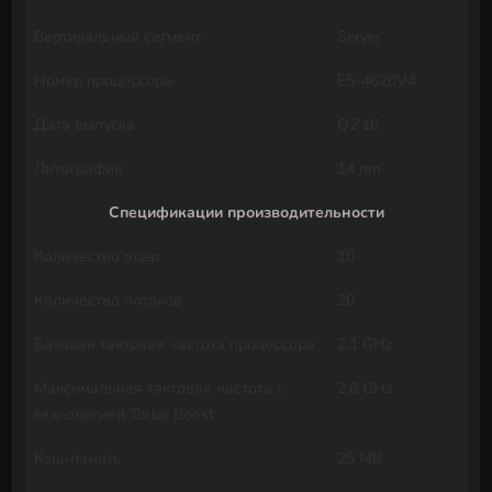
Вертикальный сегмент
Server
Номер процессора
E5-4620V4
Дата выпуска
Q2'16
Литография
14 nm
Спецификации производительности
Количество ядер
10
Количество потоков
20
Базовая тактовая частота процессора
2.1 GHz
Максимальная тактовая частота с
2.6 GHz
технологией Turbo Boost
Кэш-память
25 MB