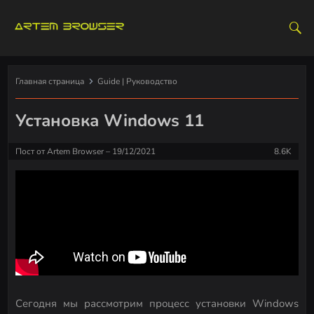
S
k
i
p
t
Главная страница
Guide | Руководство
o
c
Установка Windows 11
o
n
Пост от
Artem Browser
19/12/2021
8.6K
t
e
n
t
Сегодня мы рассмотрим процесс установки Windows