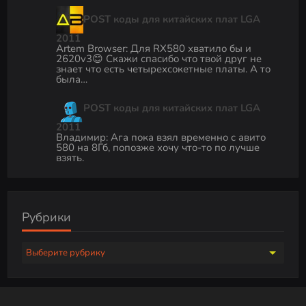
POST коды для китайских плат LGA
2011
Artem Browser
:
Для RX580 хватило бы и
2620v3😊 Скажи спасибо что твой друг не
знает что есть четырехсокетные платы. А то
была…
POST коды для китайских плат LGA
2011
Владимир
:
Ага пока взял временно с авито
580 на 8Гб, попозже хочу что-то по лучше
взять.
Рубрики
Р
у
б
р