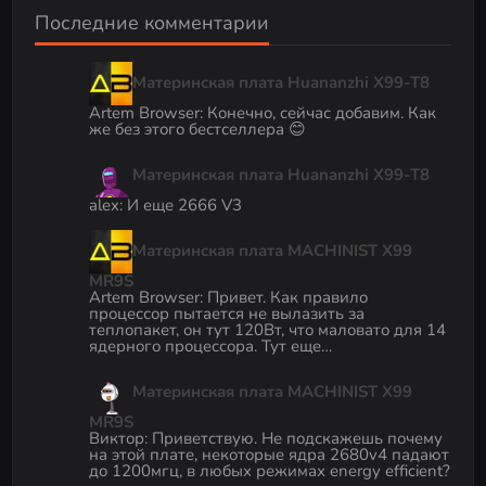
Последние комментарии
Материнская плата Huananzhi X99-T8
Artem Browser
:
Конечно, сейчас добавим. Как
же без этого бестселлера 😊
Материнская плата Huananzhi X99-T8
alex
:
И еще 2666 V3
Материнская плата MACHINIST X99
MR9S
Artem Browser
:
Привет. Как правило
процессор пытается не вылазить за
теплопакет, он тут 120Вт, что маловато для 14
ядерного процессора. Тут еще…
Материнская плата MACHINIST X99
MR9S
Виктор
:
Приветствую. Не подскажешь почему
на этой плате, некоторые ядра 2680v4 падают
до 1200мгц, в любых режимах energy efficient?