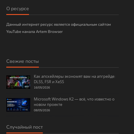
и
О ресурсе
к
и
Данный интернет ресурс является официальным сайтом
YouTube канала Artem Browser
Свежие посты
Как апскейлеры экономят вам на апгрейде:
DLSS, FSR и XeSS
16/05/2026
Microsoft Windows K2 — всё, что известно о
новом проекте
08/05/2026
Случайный пост