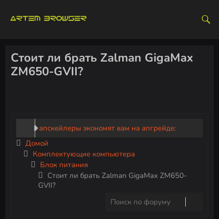
S
k
i
p
t
Стоит ли брать Zalman GigaMax
o
ZM650-GVII?
c
o
n
t
e
Как апскейлеры экономят вам на апгрейде:
n
Домой
t
DLSS, FSR и XeSS
Комплектующие компьютера
Блок питания
Microsoft Windows K2 — всё, что известно о
Стоит ли брать Zalman GigaMax ZM650-
новом проекте
GVII?
Настройки графики в играх: что влияет на FPS и