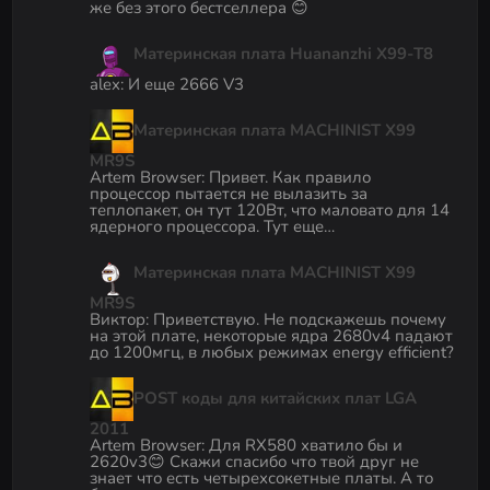
же без этого бестселлера 😊
Материнская плата Huananzhi X99-T8
alex
:
И еще 2666 V3
Материнская плата MACHINIST X99
MR9S
Artem Browser
:
Привет. Как правило
процессор пытается не вылазить за
теплопакет, он тут 120Вт, что маловато для 14
ядерного процессора. Тут еще…
Материнская плата MACHINIST X99
MR9S
Виктор
:
Приветствую. Не подскажешь почему
на этой плате, некоторые ядра 2680v4 падают
до 1200мгц, в любых режимах energy efficient?
POST коды для китайских плат LGA
2011
Artem Browser
:
Для RX580 хватило бы и
2620v3😊 Скажи спасибо что твой друг не
знает что есть четырехсокетные платы. А то