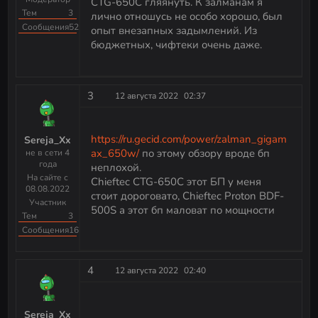
CTG-650C гляянуть. К залманам я
Тем
3
лично отношусь не особо хорошо, был
Сообщения
523
опыт внезапных задымлений. Из
бюджетных, чифтеки очень даже.
3
12 августа 2022
02:37
https://ru.gecid.com/power/zalman_gigam
Sereja_Xx
ax_650w/
по этому обзору вроде бп
не в сети 4
года
неплохой.
На сайте с
Chieftec CTG-650C этот БП у меня
08.08.2022
стоит дороговато, Chieftec Proton BDF-
Участник
500S а этот бп маловат по мощности
Тем
3
Сообщения
16
4
12 августа 2022
02:40
Sereja_Xx