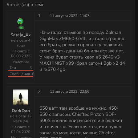
качество картинки
9ответ(ов) в теме
Как удалить данные без восстановления (HDD и
1
11 августа 2022
11:03
SSD)
Начитался отзывов по поводу Zalman
Sereja_Xx
Как убрать инпут-лаг: VSync или FPS-лимитер?
GigaMax ZM650-GVII , и стало страшно
не в сети 4
его брать, решил спросить у знающих
года
стоит брать данный бп или все же нет.
На сайте с
08.08.2022
У меня будет стоять xeon e5 2640 v3
Участник
MACHINIST x99 (брал сетом) 8gb x2 d4
Тем
3
и rx570 4gb
Сообщения
16
2
11 августа 2022
22:56
650 ватт там вообще не нужно, 450-
DarkDao
550 с запасом. Chieftec Proton BDF-
не в сети 12
500S вполне вписывается и в бюджет
месяцев
и в качество. Если хочется, или нужен
На сайте с
02.04.2020
запас по мощности, можно Chieftec
Модератор