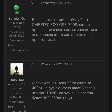
6
12 августа 2022
15:58
Sereja_Xx
Благодарю за помощ, буду брать
не в сети 4
CHIEFTEC ECO GPE-700S, хоть и
года
провода не очень симпатичные, но о
На сайте с
нем хорошо отзываются и по цене
08.08.2022
приемлемый
Участник
Тем
3
Сообщения
16
7
12 августа 2022
18:42
DarkDao
А зачем такая мощь? Эта система
не в сети 12
400вт не думаю что выдаст. Уверен,
месяцев
что при 100% нагрузке, из розетки
На сайте с
02.04.2020
будет 300-350вт тянуть.
Модератор
Тем
3
Сообщения
523