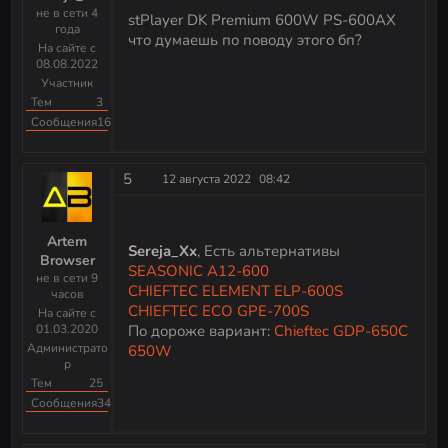
не в сети 4
stPlayer DK Premium 600W PS-600AX
года
что думаешь по поводу этого бп?
На сайте с
08.08.2022
Участник
Тем
3
Сообщения
16
5
12 августа 2022
08:42
Artem
Sereja_Xx
, Есть альтернативы
Browser
SEASONIC A12-600
не в сети 9
CHIEFTEC ELEMENT ELP-600S
часов
CHIEFTEC ECO GPE-700S
На сайте с
01.03.2020
По дороже вариант:
Chieftec GDP-650C
Администрато
650W
р
Тем
25
Сообщения
344