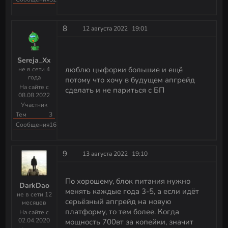
8
12 августа 2022
19:01
Sereja_Xx
люблю цыфорки большие и ещё
не в сети 4
года
потому что хочу в будущем апгрейд
На сайте с
сделать и не париться с БП
08.08.2022
Участник
Тем
3
Сообщения
16
9
13 августа 2022
19:10
По хорошему, блок питания нужно
DarkDao
менять каждые года 3-5, а если идёт
не в сети 12
серьёзный апгрейд на новую
месяцев
платформу, то тем более. Когда
На сайте с
02.04.2020
мощность 700вт за копейки, значит