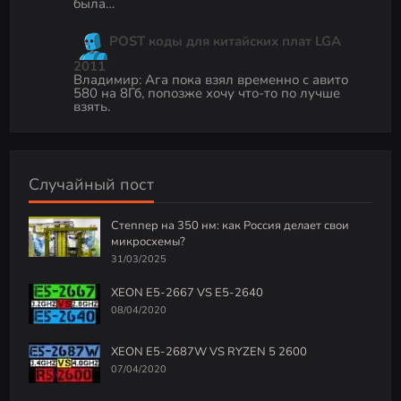
была…
POST коды для китайских плат LGA
2011
Владимир
:
Ага пока взял временно с авито
580 на 8Гб, попозже хочу что-то по лучше
взять.
Случайный пост
Степпер на 350 нм: как Россия делает свои
микросхемы?
31/03/2025
XEON E5-2667 VS E5-2640
08/04/2020
XEON E5-2687W VS RYZEN 5 2600
07/04/2020