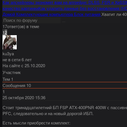
Как апскейлеры экономят вам на апгрейде: DLSS, FSR и XeSS
качество картинки
Как удалить данные без восстановления (H
Домой
Комплектующие компьютера
Блок питания
Хватит ли 4
17ответ(ов) в теме
1
2
ku3ya
не в сети 6 лет
На сайте с 25.10.2020
Участник
Тем
1
Сообщения
10
1
25 октября 2020
15:36
Стоит тринадцатилетний БП FSP ATX-400PNR 400W с пассивным
PFC, следовательно и на новый дорогой ИБП.
Есть мысли приобрести комплект: