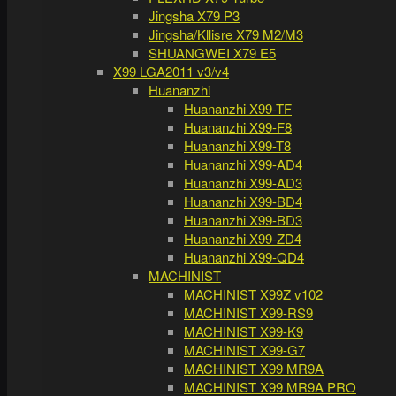
Jingsha X79 P3
Jingsha/Kllisre X79 M2/M3
SHUANGWEI X79 E5
X99 LGA2011 v3/v4
Huananzhi
Huananzhi X99-TF
Huananzhi X99-F8
Huananzhi X99-T8
Huananzhi X99-AD4
Huananzhi X99-AD3
Huananzhi X99-BD4
Huananzhi X99-BD3
Huananzhi X99-ZD4
Huananzhi X99-QD4
MACHINIST
MACHINIST X99Z v102
MACHINIST X99-RS9
MACHINIST X99-K9
MACHINIST X99-G7
MACHINIST X99 MR9A
MACHINIST X99 MR9A PRO