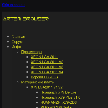
Skip to content
Главная
Форум
Инфо
Процессоры
XEON LGA 2011
XEON LGA 2011 V2
XEON LGA 2011 V3
XEON LGA 2011 V4
Версии ES и QS
Материнские платы
X79 LGA2011 v1/v2
Huananzhi x79 Deluxe
Huananzhi X79 Plus v1.0
HUANANZHI X79-ZD3
PLEXHD X79 Turbo