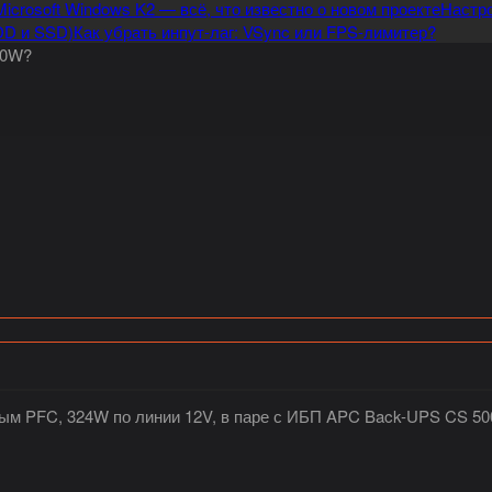
Microsoft Windows K2 — всё, что известно о новом проекте
Настро
DD и SSD)
Как убрать инпут-лаг: VSync или FPS-лимитер?
00W?
 PFC, 324W по линии 12V, в паре с ИБП APC Back-UPS CS 500.