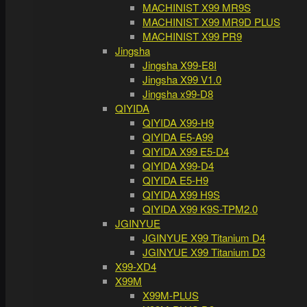
MACHINIST X99 MR9S
MACHINIST X99 MR9D PLUS
MACHINIST X99 PR9
Jingsha
Jingsha X99-E8I
Jingsha X99 V1.0
Jingsha x99-D8
QIYIDA
QIYIDA X99-H9
QIYIDA E5-A99
QIYIDA X99 E5-D4
QIYIDA X99-D4
QIYIDA E5-H9
QIYIDA X99 H9S
QIYIDA X99 K9S-TPM2.0
JGINYUE
JGINYUE X99 Titanium D4
JGINYUE X99 Titanium D3
X99-XD4
X99M
X99M-PLUS