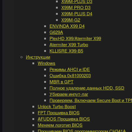
X99M-PLUS D3
X99M PRO D3
X99M-PLUS D4
X99M-G2
ENVINDA X99 D4
G629A
PlexHD X99/Atermiter X99
Atermiter X99 Turbo
KLLISRE X99-B5
Инструкции
Windows
Режимы AHCI и IDE
Ошибка 0x81000203
MBR в GPT
Полное удаление данных HDD, SSD
Убираем инпут-лаг
Проверяем, Включаем Secure Boot и TP
Unlock Turbo Boost
FPT Прошивка BIOS
AFUDOS Прошивка BIOS
Меняем логотип BIOS
Прошиваем BIOS программатором CH341A