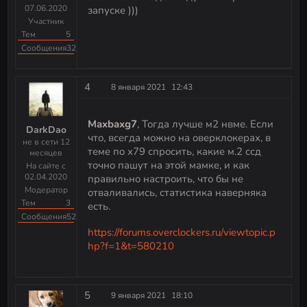
07.06.2020
запуске )))
Участник
Тем
5
Сообщения
32
4
8 января 2021
12:43
Maxbaxg7
, Тогда лучше м2 нвме. Если
DarkDao
что, всегда можно на оверклокерах, в
не в сети 12
теме по х79 спросить, какие м.2 ссд
месяцев
точно пашут на этой мамке, и как
На сайте с
02.04.2020
правильно настроить, что бы не
Модератор
отваливались, статистика наверняка
Тем
3
есть.
Сообщения
523
https://forums.overclockers.ru/viewtopic.p
hp?f=1&t=580210
5
9 января 2021
18:10