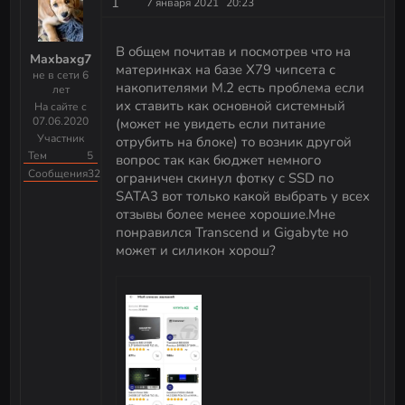
1
7 января 2021
20:23
Как удалить данные без восстановления (HDD и
SSD)
В общем почитав и посмотрев что на
Maxbaxg7
материнках на базе X79 чипсета с
не в сети 6
Как убрать инпут-лаг: VSync или FPS-лимитер?
накопителями M.2 есть проблема если
лет
их ставить как основной системный
На сайте с
07.06.2020
(может не увидеть если питание
Участник
отрубить на блоке) то возник другой
Тем
5
вопрос так как бюджет немного
Сообщения
32
ограничен скинул фотку с SSD по
SATA3 вот только какой выбрать у всех
отзывы более менее хорошие.Мне
понравился Transcend и Gigabyte но
может и силикон хорош?