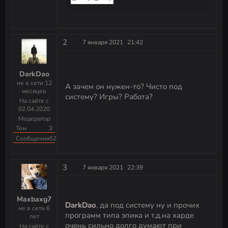
2
7 января 2021
21:42
DarkDao
не в сети 12
А зачем он нужен-то? Чисто под
месяцев
систему? Игры? Работа?
На сайте с
02.04.2020
Модератор
Тем
3
Сообщения
523
3
7 января 2021
22:39
Maxbaxg7
DarkDao
, да под систему ну и прочих
не в сети 6
программ типа эпика и т.д.на харде
лет
очень сильно долго думают при
На сайте с