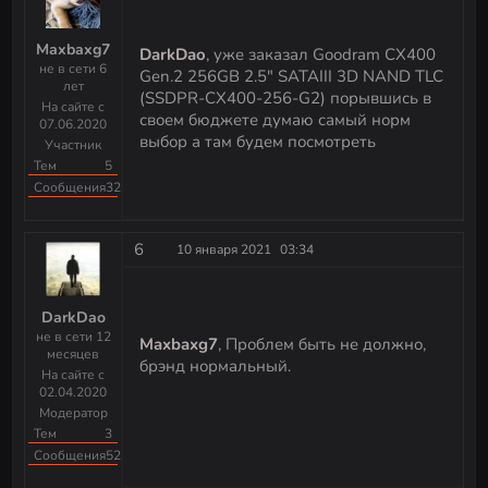
Maxbaxg7
DarkDao
, уже заказал Goodram CX400
не в сети 6
Gen.2 256GB 2.5" SATAIII 3D NAND TLC
лет
(SSDPR-CX400-256-G2) порывшись в
На сайте с
своем бюджете думаю самый норм
07.06.2020
выбор а там будем посмотреть
Участник
Тем
5
Сообщения
32
6
10 января 2021
03:34
DarkDao
не в сети 12
Maxbaxg7
, Проблем быть не должно,
месяцев
брэнд нормальный.
На сайте с
02.04.2020
Модератор
Тем
3
Сообщения
523