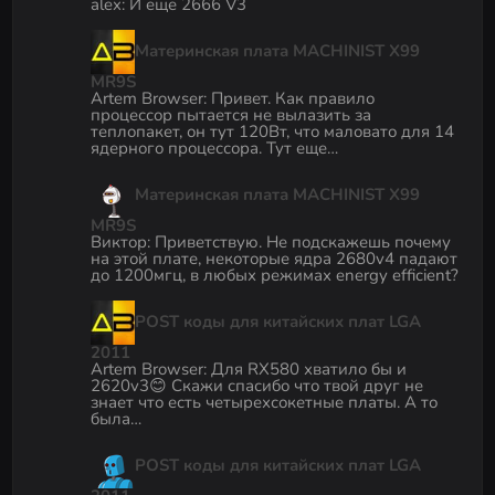
alex
:
И еще 2666 V3
Материнская плата MACHINIST X99
MR9S
Artem Browser
:
Привет. Как правило
процессор пытается не вылазить за
теплопакет, он тут 120Вт, что маловато для 14
ядерного процессора. Тут еще…
Материнская плата MACHINIST X99
MR9S
Виктор
:
Приветствую. Не подскажешь почему
на этой плате, некоторые ядра 2680v4 падают
до 1200мгц, в любых режимах energy efficient?
POST коды для китайских плат LGA
2011
Artem Browser
:
Для RX580 хватило бы и
2620v3😊 Скажи спасибо что твой друг не
знает что есть четырехсокетные платы. А то
была…
POST коды для китайских плат LGA