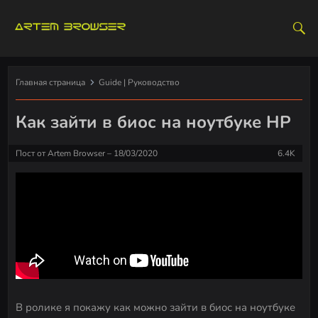
S
k
i
p
t
Главная страница
Guide | Руководство
o
c
Как зайти в биос на ноутбуке HP
o
n
Пост от
Artem Browser
18/03/2020
6.4K
t
e
n
t
В ролике я покажу как можно зайти в биос на ноутбуке