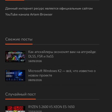
и
Данный интернет ресурс является официальным сайтом
YouTube канала Artem Browser
Свежие посты
Как апскейлеры экономят вам на апгрейде:
DLSS, FSR и XeSS
16/05/2026
Microsoft Windows K2 — всё, что известно о
новом проекте
08/05/2026
Случайный пост
RYZEN 5 2600 VS XEON E5-1650
27/03/2020