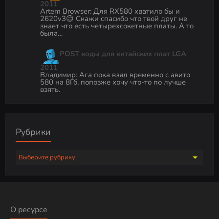
2011
Artem Browser
:
Для RX580 хватило бы и
2620v3😊 Скажи спасибо что твой друг не
знает что есть четырехсокетные платы. А то
была…
POST коды для китайских плат LGA
2011
Владимир
:
Ага пока взял временно с авито
580 на 8Гб, попозже хочу что-то по лучше
взять.
Рубрики
Р
у
б
р
и
О ресурсе
к