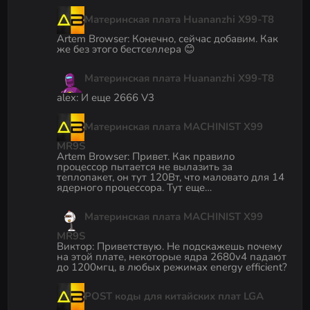
Материнская плата Huananzhi X99-T8
Artem Browser
:
Конечно, сейчас добавим. Как
же без этого бестселлера 😊
Материнская плата Huananzhi X99-T8
alex
:
И еще 2666 V3
Материнская плата MACHINIST X99
MR9S
Artem Browser
:
Привет. Как правило
процессор пытается не вылазить за
теплопакет, он тут 120Вт, что маловато для 14
ядерного процессора. Тут еще…
Материнская плата MACHINIST X99
MR9S
Виктор
:
Приветствую. Не подскажешь почему
на этой плате, некоторые ядра 2680v4 падают
до 1200мгц, в любых режимах energy efficient?
POST коды для китайских плат LGA