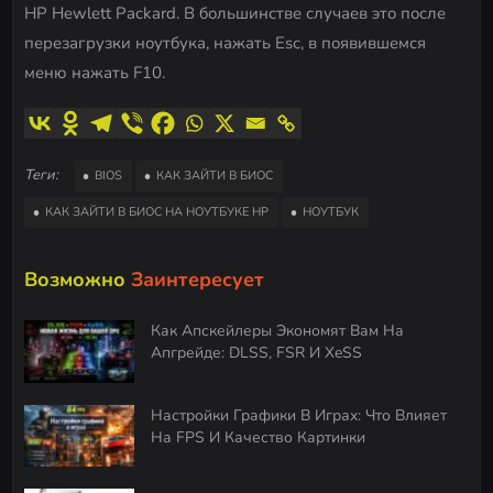
HP Hewlett Packard. В большинстве случаев это после
перезагрузки ноутбука, нажать Esс, в появившемся
меню нажать F10.
Теги:
BIOS
КАК ЗАЙТИ В БИОС
КАК ЗАЙТИ В БИОС НА НОУТБУКЕ HP
НОУТБУК
Возможно
Заинтересует
Как Апскейлеры Экономят Вам На
Апгрейде: DLSS, FSR И XeSS
Настройки Графики В Играх: Что Влияет
На FPS И Качество Картинки