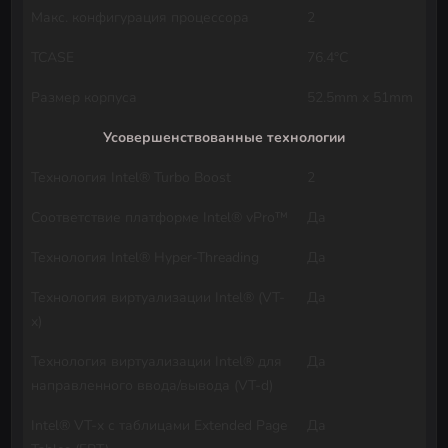
Макс. конфигурация процессора
2
TCASE
76.4°C
Размер корпуса
52.5mm x 51mm
Усовершенствованные технологии
Технология Intel® Turbo Boost
2
Соответствие платформе Intel® vPro™
Да
Технология Intel® Hyper-Threading
Да
Технология виртуализации Intel® (VT-
Да
x)
Технология виртуализации Intel® для
Да
направленного ввода/вывода (VT-d)
Intel® VT-x с таблицами Extended Page
Да