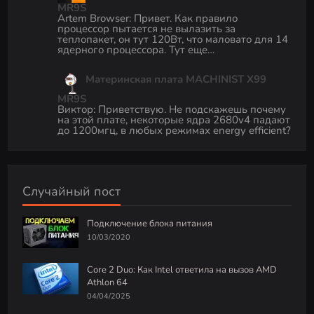
MR9S
Artem Browser
:
Привет. Как правило
процессор пытается не вылазить за
теплопакет, он тут 120Вт, что маловато для 14
ядерного процессора. Тут еще…
Материнская плата MACHINIST X99
MR9S
Виктор
:
Приветствую. Не подскажешь почему
на этой плате, некоторые ядра 2680v4 падают
до 1200мгц, в любых режимах energy efficient?
Случайный пост
Подключение блока питания
10/03/2020
Core 2 Duo: Как Intel ответила на вызов AMD
Athlon 64
04/04/2025