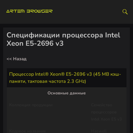
S
k
i
p
t
Спецификации процессора Intel
o
Xeon E5-2696 v3
c
o
<< Назад
n
t
Процессор Intel® Xeon® E5-2696 v3 (45 MB кэш-
e
памяти, тактовая частота 2.3 GHz)
n
t
Основные данные
Коллекция продукции
Семейство
процессоров
Intel Xeon E5 v3
Кодовое название
Haswell