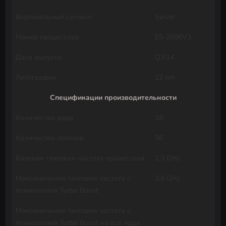
Вертикальный сегмент
Server
Номер процессора
E5-2696V3
Дата выпуска
Q3'14
Литография
22 nm
Спецификации производительности
Количество ядер
18
Количество потоков
36
Базовая тактовая частота процессора
2.3 GHz
Максимальная тактовая частота с
3.8 GHz
технологией Turbo Boost
Максимальная тактовая частота с
технологией Turbo Boost на все ядра