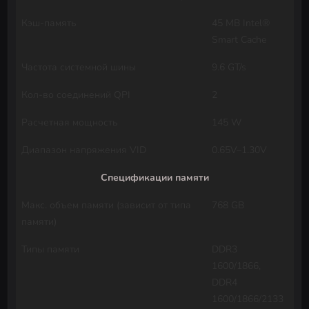
Кэш-память
45 MB Intel®
Smart Cache
Частота системной шины
9.6 GT/s
Кол-во соединений QPI
2
Расчетная мощность
145 W
Диапазон напряжения VID
0.65V–1.30V
Спецификации памяти
Макс. объем памяти (зависит от типа
768 GB
памяти)
Типы памяти
DDR3
1600/1866,
DDR4
1600/1866/2133