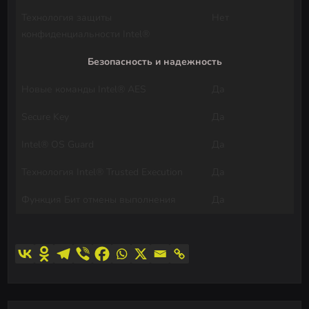
Технология защиты
Нет
конфиденциальности Intel®
Безопасность и надежность
Новые команды Intel® AES
Да
Secure Key
Да
Intel® OS Guard
Да
Технология Intel® Trusted Execution
Да
Функция Бит отмены выполнения
Да