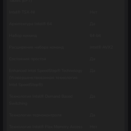
Tables (EPT)
Intel® TSX-NI
Нет
Архитектура Intel® 64
Да
Набор команд
64-bit
Расширения набора команд
Intel® AVX2
Состояния простоя
Да
Enhanced Intel SpeedStep® Technology
Да
(Усовершенствованная технология
Intel SpeedStep®)
Технология Intel® Demand Based
Да
Switching
Технологии термоконтроля
Да
Технология Intel® Flex Memory Access
Нет