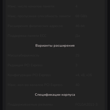
Макс. число каналов памяти
4
Макс. пропускная способность памяти
68 GB/s
Расширения физических адресов
46-bit
Поддержка памяти ECC
Да
Варианты расширения
Масштабируемость
2S
Редакция PCI Express
3
Конфигурации PCI Express
x4, x8, x16
Макс. кол-во каналов PCI Express
40
Спецификации корпуса
Поддерживаемые разъемы
FCLGA2011-3