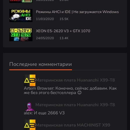
Режимы AHCI и IDE | Не загружается Windows
11/03/2020
15.5K
XEON E5-2620 V3 + GTX 1070
24/05/2020
13.4K
Последние комментарии
Материнская плата Huananzhi X99-T8
Artem Browser
:
Конечно, сейчас добавим. Как
же без этого бестселлера 😊
Материнская плата Huananzhi X99-T8
alex
:
И еще 2666 V3
Материнская плата MACHINIST X99