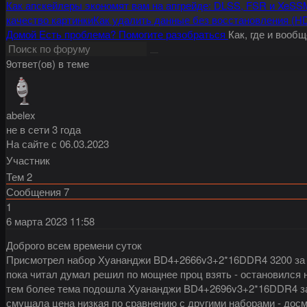
Как апскейлеры экономят вам на апгрейде: DLSS, FSR и XeSS
качество картинки
Как удалить данные без восстановления (H
Домой
Есть проблема?
Помогите разобраться
Как, где и вооб
9ответ(ов) в теме
abelex
не в сети 3 года
На сайте с 06.03.2023
Участник
Тем
2
Сообщения
7
1
6 марта 2023
11:58
Доброго всем времени суток
Присмотрел набор Хуананджи BD4+2666v3+2*16DDR4 3200 за
пока читал думал решил по мощнее проц взять - остановился 
тем более тема подошла Хуананджи BD4+2696v3+2*16DDR4 з
смущала цена низкая по сравнению с другими наборами - дос