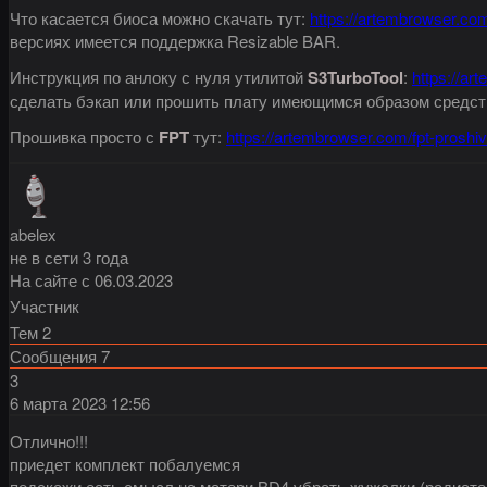
Что касается биоса можно скачать тут:
https://artembrowser.co
версиях имеется поддержка Resizable BAR.
Инструкция по анлоку с нуля утилитой
S3TurboTool
:
https://ar
сделать бэкап или прошить плату имеющимся образом средст
Прошивка просто с
FPT
тут:
https://artembrowser.com/fpt-proshi
abelex
не в сети 3 года
На сайте с 06.03.2023
Участник
Тем
2
Сообщения
7
3
6 марта 2023
12:56
Отлично!!!
приедет комплект побалуемся
подскажи есть смысл на матери BD4 убрать жужалки (радиатор