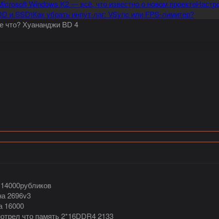
Microsoft Windows K2 — всё, что известно о новом проекте
Настро
DD и SSD)
Как убрать инпут-лаг: VSync или FPS-лимитер?
ще что? Хуананджи BD 4
 14000рубликов
на 2696v3
а 16000
мотрел что память 2*16DDR4 2133