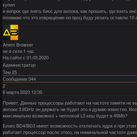
купил
и вопрос где знять биос для анлока, как прошить, где взять ин
понимаю что это извращение но проц буду резать оставлю 10 
Artem Browser
не в сети 1 час
На сайте с 01.03.2020
Администратор
Тем
25
Сообщения
344
2
6 марта 2023
12:35
Привет. Данные процессоры работают на частоте памяти не выш
анлоке 3.8GHz он держать не будет это я думаю известно. Воз
максимально возможно) + неплохой L3 кеш будет в 45Mb?
Благо BD4/BD3 имеет возможность отключать ядра и при этом 
работает процессор после этого, на номинальной частоте даж