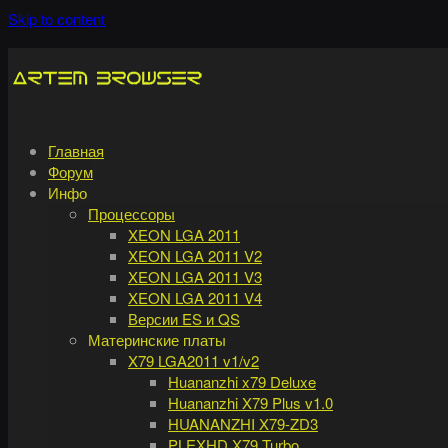
Skip to content
Главная
Форум
Инфо
Процессоры
XEON LGA 2011
XEON LGA 2011 V2
XEON LGA 2011 V3
XEON LGA 2011 V4
Версии ES и QS
Материнские платы
X79 LGA2011 v1/v2
Huananzhi x79 Deluxe
Huananzhi X79 Plus v1.0
HUANANZHI X79-ZD3
PLEXHD X79 Turbo