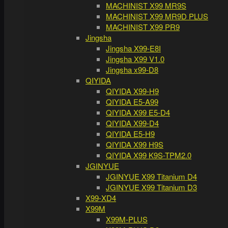
MACHINIST X99 MR9S
MACHINIST X99 MR9D PLUS
MACHINIST X99 PR9
Jingsha
Jingsha X99-E8I
Jingsha X99 V1.0
Jingsha x99-D8
QIYIDA
QIYIDA X99-H9
QIYIDA E5-A99
QIYIDA X99 E5-D4
QIYIDA X99-D4
QIYIDA E5-H9
QIYIDA X99 H9S
QIYIDA X99 K9S-TPM2.0
JGINYUE
JGINYUE X99 Titanium D4
JGINYUE X99 Titanium D3
X99-XD4
X99M
X99M-PLUS