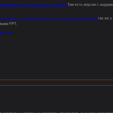
m/materinskaya-plata-huananzhi-x99-bd4
Там есть версии с андерво
tembrowser.com/unlock-turbo-boost-programmoj-s3turbotool
так же у
вами FPT.
vka-bios
 оставить) и сверху на саморезы прикрутить еще один радиатор