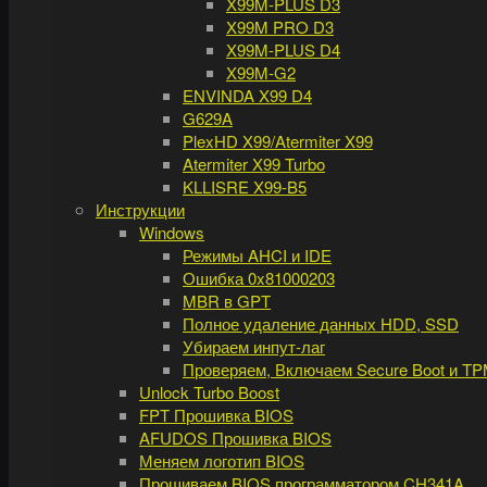
X99M-PLUS D3
X99M PRO D3
X99M-PLUS D4
X99M-G2
ENVINDA X99 D4
G629A
PlexHD X99/Atermiter X99
Atermiter X99 Turbo
KLLISRE X99-B5
Инструкции
Windows
Режимы AHCI и IDE
Ошибка 0x81000203
MBR в GPT
Полное удаление данных HDD, SSD
Убираем инпут-лаг
Проверяем, Включаем Secure Boot и TP
Unlock Turbo Boost
FPT Прошивка BIOS
AFUDOS Прошивка BIOS
Меняем логотип BIOS
Прошиваем BIOS программатором CH341A