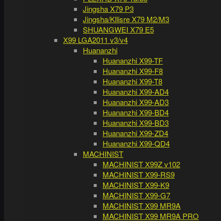
Jingsha X79 P3
Jingsha/Kllisre X79 M2/M3
SHUANGWEI X79 E5
X99 LGA2011 v3/v4
Huananzhi
Huananzhi X99-TF
Huananzhi X99-F8
Huananzhi X99-T8
Huananzhi X99-AD4
Huananzhi X99-AD3
Huananzhi X99-BD4
Huananzhi X99-BD3
Huananzhi X99-ZD4
Huananzhi X99-QD4
MACHINIST
MACHINIST X99Z v102
MACHINIST X99-RS9
MACHINIST X99-K9
MACHINIST X99-G7
MACHINIST X99 MR9A
MACHINIST X99 MR9A PRO