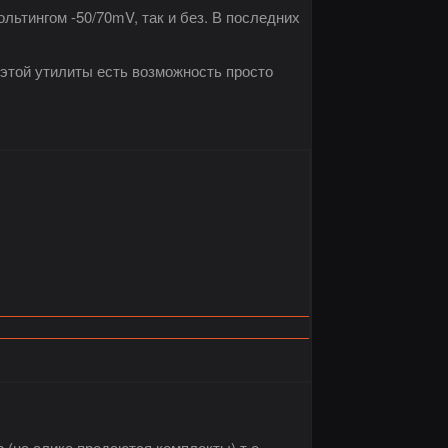
льтингом -50/70mV, так и без. В последних
 этой утилиты есть возможность просто
 (на алике продаются комплекты) т.е.