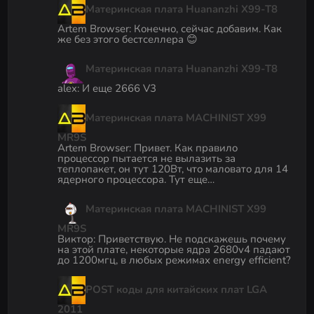
Материнская плата Huananzhi X99-T8
Artem Browser
:
Конечно, сейчас добавим. Как
же без этого бестселлера 😊
Материнская плата Huananzhi X99-T8
alex
:
И еще 2666 V3
Материнская плата MACHINIST X99
MR9S
Artem Browser
:
Привет. Как правило
процессор пытается не вылазить за
теплопакет, он тут 120Вт, что маловато для 14
ядерного процессора. Тут еще…
Материнская плата MACHINIST X99
MR9S
Виктор
:
Приветствую. Не подскажешь почему
на этой плате, некоторые ядра 2680v4 падают
до 1200мгц, в любых режимах energy efficient?
POST коды для китайских плат LGA
2011