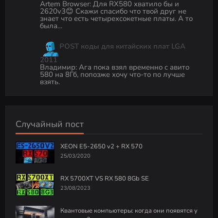
Artem Browser
:
Для RX580 хватило бы и
2620v3😊 Скажи спасибо что твой друг не
знает что есть четырехсокетные платы. А то
была…
POST коды для китайских плат LGA
2011
Владимир
:
Ага пока взял временно с авито
580 на 8Гб, попозже хочу что-то по лучше
взять.
Случайный пост
XEON E5-2650 v2 + RX 570
25/03/2020
RX 5700XT VS RX 580 8Gb SE
23/08/2023
Квантовые компьютеры: когда они появятся у