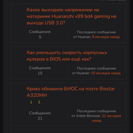
Как удалить данные без восстановления (HDD и
Какое выходное напряжение на
материнке Huananzhi x99 bd4 gaming на
SSD)
выходе USB 3.0?
Как убрать инпут-лаг: VSync или FPS-лимитер?
Сообщения:
Последнее сообщение
5
от Huanan:
9 месяцев назад
Как уменьшить скорость корпусных
кулеров в BIOS или ещё как?
Сообщения:
Последнее сообщение
15
от Huanan:
10 месяцев назад
Криво обновили БИОС на плате Biostar
A320MH
1
2
Последнее сообщение
Сообщения:
от Artem Browser:
11 месяцев
21
назад