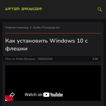
S
k
i
p
t
Главная страница
Guide | Руководство
o
c
Как установить Windows 10 с
o
флешки
n
t
Пост от
Artem Browser
20/03/2020
8.8K
e
n
t