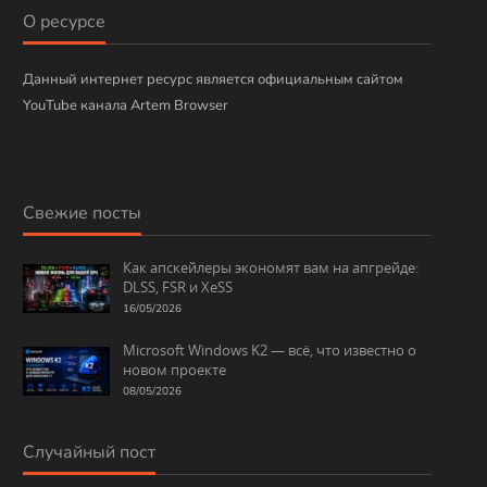
и
О ресурсе
к
и
Данный интернет ресурс является официальным сайтом
YouTube канала Artem Browser
Свежие посты
Как апскейлеры экономят вам на апгрейде:
DLSS, FSR и XeSS
16/05/2026
Microsoft Windows K2 — всё, что известно о
новом проекте
08/05/2026
Случайный пост