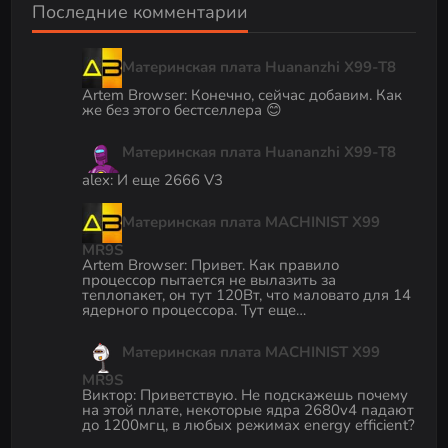
Последние комментарии
Материнская плата Huananzhi X99-T8
Artem Browser
:
Конечно, сейчас добавим. Как
же без этого бестселлера 😊
Материнская плата Huananzhi X99-T8
alex
:
И еще 2666 V3
Материнская плата MACHINIST X99
MR9S
Artem Browser
:
Привет. Как правило
процессор пытается не вылазить за
теплопакет, он тут 120Вт, что маловато для 14
ядерного процессора. Тут еще…
Материнская плата MACHINIST X99
MR9S
Виктор
:
Приветствую. Не подскажешь почему
на этой плате, некоторые ядра 2680v4 падают
до 1200мгц, в любых режимах energy efficient?