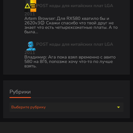
POST коды для китайских плат LGA
2011
Artem Browser
:
Для RX580 хватило бы и
2620v3😊 Скажи спасибо что твой друг не
знает что есть четырехсокетные платы. А то
была…
POST коды для китайских плат LGA
2011
Владимир
:
Ага пока взял временно с авито
580 на 8Гб, попозже хочу что-то по лучше
взять.
Рубрики
Р
у
б
р