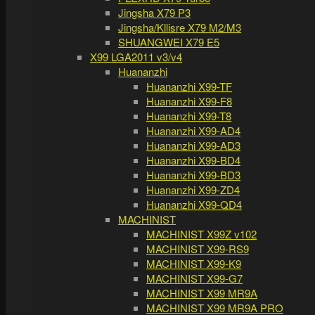
Jingsha X79 P3
Jingsha/Kllisre X79 M2/M3
SHUANGWEI X79 E5
X99 LGA2011 v3/v4
Huananzhi
Huananzhi X99-TF
Huananzhi X99-F8
Huananzhi X99-T8
Huananzhi X99-AD4
Huananzhi X99-AD3
Huananzhi X99-BD4
Huananzhi X99-BD3
Huananzhi X99-ZD4
Huananzhi X99-QD4
MACHINIST
MACHINIST X99Z v102
MACHINIST X99-RS9
MACHINIST X99-K9
MACHINIST X99-G7
MACHINIST X99 MR9A
MACHINIST X99 MR9A PRO