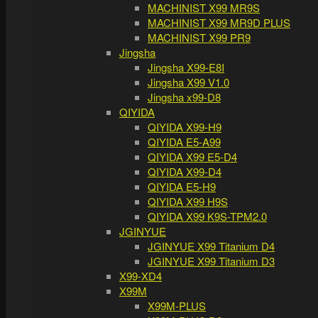
MACHINIST X99 MR9S
MACHINIST X99 MR9D PLUS
MACHINIST X99 PR9
Jingsha
Jingsha X99-E8I
Jingsha X99 V1.0
Jingsha x99-D8
QIYIDA
QIYIDA X99-H9
QIYIDA E5-A99
QIYIDA X99 E5-D4
QIYIDA X99-D4
QIYIDA E5-H9
QIYIDA X99 H9S
QIYIDA X99 K9S-TPM2.0
JGINYUE
JGINYUE X99 Titanium D4
JGINYUE X99 Titanium D3
X99-XD4
X99M
X99M-PLUS