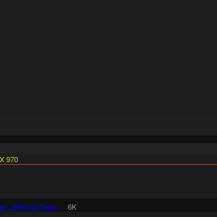
X 970
 | Different Tests
6K