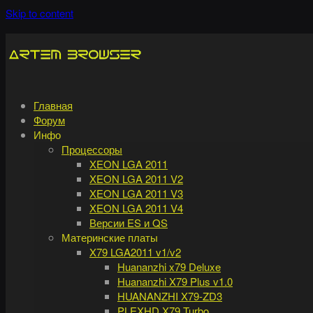
Skip to content
Главная
Форум
Инфо
Процессоры
XEON LGA 2011
XEON LGA 2011 V2
XEON LGA 2011 V3
XEON LGA 2011 V4
Версии ES и QS
Материнские платы
X79 LGA2011 v1/v2
Huananzhi x79 Deluxe
Huananzhi X79 Plus v1.0
HUANANZHI X79-ZD3
PLEXHD X79 Turbo