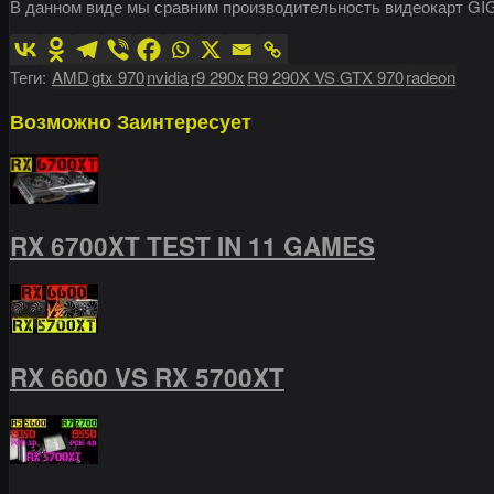
В данном виде мы сравним производительность видеокарт G
Теги:
AMD
gtx 970
nvidia
r9 290x
R9 290X VS GTX 970
radeon
Возможно
Заинтересует
RX 6700XT TEST IN 11 GAMES
RX 6600 VS RX 5700XT