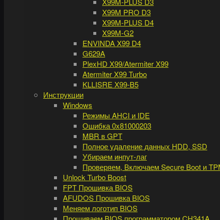
X99M-PLUS D3
X99M PRO D3
X99M-PLUS D4
X99M-G2
ENVINDA X99 D4
G629A
PlexHD X99/Atermiter X99
Atermiter X99 Turbo
KLLISRE X99-B5
Инструкции
Windows
Режимы AHCI и IDE
Ошибка 0x81000203
MBR в GPT
Полное удаление данных HDD, SSD
Убираем инпут-лаг
Проверяем, Включаем Secure Boot и TP
Unlock Turbo Boost
FPT Прошивка BIOS
AFUDOS Прошивка BIOS
Меняем логотип BIOS
Прошиваем BIOS программатором CH341A