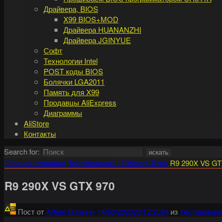
Драйвера, BIOS
X99 BIOS+MOD
Драйвера HUANANZHI
Драйвера JGINYUE
Софт
Технологии Intel
POST коды BIOS
Болячки LGA2011
Память для X99
Продавцы AliExpress
Диаграммы
AliStore
Контакты
Search for:
искать
Главная страница
Тестирование | Different Tests
R9 290X VS GT
R9 290X VS GTX 970
Пост от
Artem Browser
14/03/2020
28/12/2024
из
Тестирование