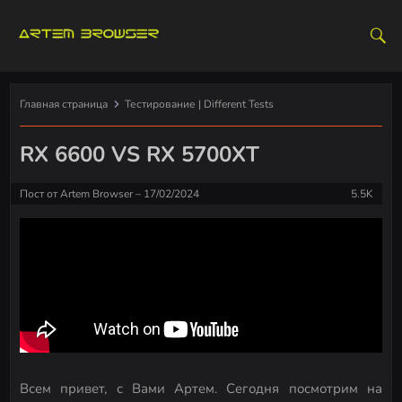
S
k
i
p
t
Главная страница
Тестирование | Different Tests
o
c
RX 6600 VS RX 5700XT
o
n
Пост от
Artem Browser
17/02/2024
5.5K
t
e
n
t
Всем привет, с Вами Артем. Сегодня посмотрим на