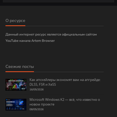
б
р
и
О ресурсе
к
и
Данный интернет ресурс является официальным сайтом
YouTube канала Artem Browser
Свежие посты
Как апскейлеры экономят вам на апгрейде:
DLSS, FSR и XeSS
16/05/2026
Microsoft Windows K2 — всё, что известно о
новом проекте
08/05/2026