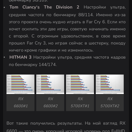
бенчмарку 98/109.
Tom
Clancy
‘
s
The
Division
2
Настройки ультра,
средняя частота по бенчмарку 88/114. Именно из-за
этого проекта очень нудно играть в Far Cry 6. Если кто
хочет осилить эти две игры, советую начинать именно
с второй. С огромным удовольствием, в свое время
прошел Far Cry 3, но играя сейчас в шестерку, походу
ничего кроме графики и не изменилось.
HITMAN 3
Настройки ультра, средняя частота кадров
по бенчмарку 144/174.
RX
RX
RX
RX
6600#1
6600#2
5700XT#1
5700XT#2
Вот такие получились результаты. На мой взгляд RX
6600 — это очень хороший игровой уровень под FullHD.