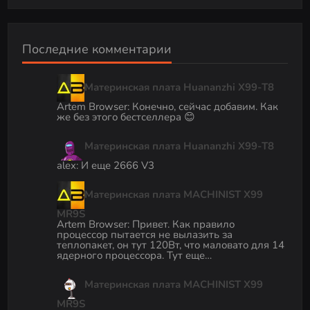
Последние комментарии
Материнская плата Huananzhi X99-T8
Artem Browser
:
Конечно, сейчас добавим. Как
же без этого бестселлера 😊
Материнская плата Huananzhi X99-T8
alex
:
И еще 2666 V3
Материнская плата MACHINIST X99
MR9S
Artem Browser
:
Привет. Как правило
процессор пытается не вылазить за
теплопакет, он тут 120Вт, что маловато для 14
ядерного процессора. Тут еще…
Материнская плата MACHINIST X99
MR9S