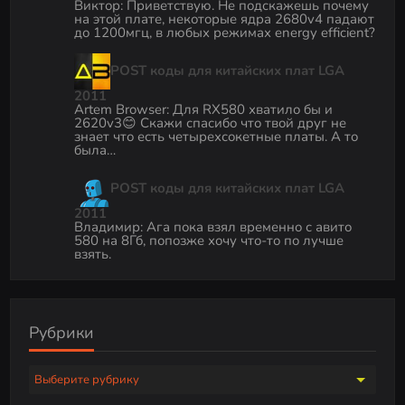
Виктор
:
Приветствую. Не подскажешь почему
на этой плате, некоторые ядра 2680v4 падают
до 1200мгц, в любых режимах energy efficient?
POST коды для китайских плат LGA
2011
Artem Browser
:
Для RX580 хватило бы и
2620v3😊 Скажи спасибо что твой друг не
знает что есть четырехсокетные платы. А то
была…
POST коды для китайских плат LGA
2011
Владимир
:
Ага пока взял временно с авито
580 на 8Гб, попозже хочу что-то по лучше
взять.
Рубрики
Р
у