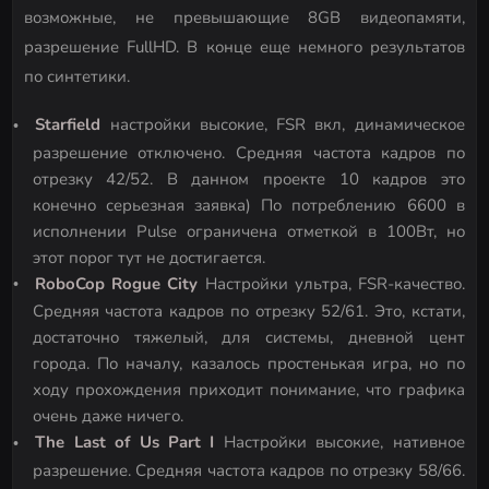
возможные, не превышающие 8GB видеопамяти,
разрешение FullHD. В конце еще немного результатов
по синтетики.
Starfield
настройки высокие, FSR вкл, динамическое
разрешение отключено. Средняя частота кадров по
отрезку 42/52. В данном проекте 10 кадров это
конечно серьезная заявка) По потреблению 6600 в
исполнении Pulse ограничена отметкой в 100Вт, но
этот порог тут не достигается.
RoboCop Rogue City
Настройки ультра, FSR-качество.
Средняя частота кадров по отрезку 52/61. Это, кстати,
достаточно тяжелый, для системы, дневной цент
города. По началу, казалось простенькая игра, но по
ходу прохождения приходит понимание, что графика
очень даже ничего.
The
Last
of
Us
Part
I
Настройки высокие, нативное
разрешение. Средняя частота кадров по отрезку 58/66.