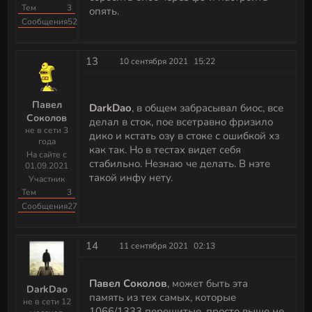
Тем
3
опять.
Сообщения
523
13
10 сентября 2021
15:22
Павел
DarkDao
, в общем забрасывал биос, все
Соколов
делал в сток, пое всетравно фризило
не в сети 3
дико и кстать озу в стоке с ошибкой хз
года
как так. Но в тестах видет себя
На сайте с
стабильно. Незнаю че делать. В нэте
01.09.2021
такой инфу нету.
Участник
Тем
3
Сообщения
27
14
11 сентября 2021
02:13
Павел Соколов
, может быть эта
DarkDao
память из тех самых, которые
не в сети 12
1066/1333 перешитые, просто выше не