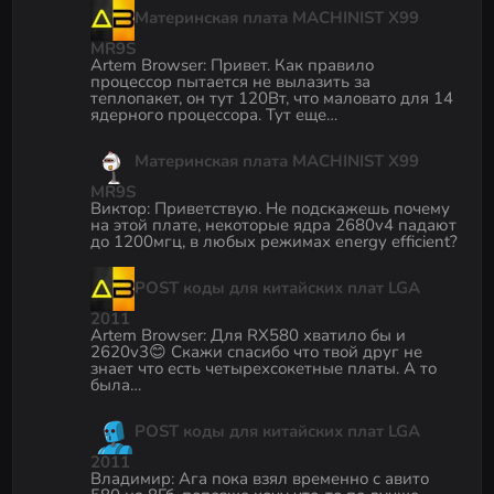
Материнская плата MACHINIST X99
MR9S
Artem Browser
:
Привет. Как правило
процессор пытается не вылазить за
теплопакет, он тут 120Вт, что маловато для 14
ядерного процессора. Тут еще…
Материнская плата MACHINIST X99
MR9S
Виктор
:
Приветствую. Не подскажешь почему
на этой плате, некоторые ядра 2680v4 падают
до 1200мгц, в любых режимах energy efficient?
POST коды для китайских плат LGA
2011
Artem Browser
:
Для RX580 хватило бы и
2620v3😊 Скажи спасибо что твой друг не
знает что есть четырехсокетные платы. А то
была…
POST коды для китайских плат LGA
2011
Владимир
:
Ага пока взял временно с авито