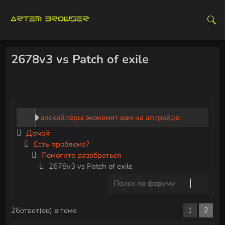
S
k
i
p
t
2678v3 vs Patch of exile
o
c
o
n
t
Как апскейлеры экономят вам на апгрейде:
e
Домой
DLSS, FSR и XeSS
n
Есть проблема?
t
Помогите разобраться
Microsoft Windows K2 — всё, что известно о
2678v3 vs Patch of exile
новом проекте
Настройки графики в играх: что влияет на FPS и
26ответ(ов) в теме
1
2
качество картинки