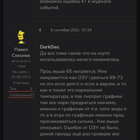
возможно ошибка 47 в журнале
событий.
4
5 сентября 2021
07:24
DarkDao
,
Павел
Да все тоже самое что на ноуте
Соколов
использовалось нечего неменялось.
не в сети 3
года
Проц выше 65 негреется. Мне
На сайте с
01.09.2021
ненравиттся как ОЗУ грееться 69-73
Участник
но это если долго и если в варзон, и то
Тем
3
как я понял это нормальная
Сообщения
27
температура, в пое смотрел графики
там все норм придраться некчему,
именно к графикам от п.о. типо аиды и
тп а в игре по графикам именно проц
просаживаеться сильно... Как выше
описывал. Ошибок от ОЗУ не было,
домой приеду ещё раз проверю все