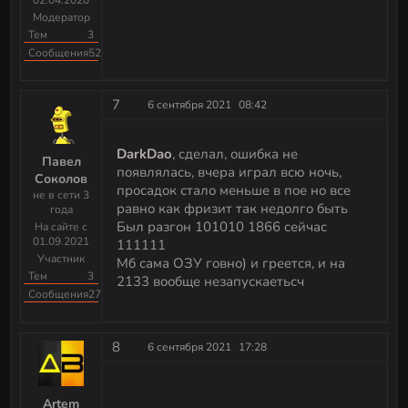
Модератор
Тем
3
Сообщения
523
7
6 сентября 2021
08:42
DarkDao
, сделал, ошибка не
Павел
появлялась, вчера играл всю ночь,
Соколов
просадок стало меньше в пое но все
не в сети 3
равно как фризит так недолго быть
года
Был разгон 101010 1866 сейчас
На сайте с
01.09.2021
111111
Участник
Мб сама ОЗУ говно) и греется, и на
Тем
3
2133 вообще незапускаетьсч
Сообщения
27
8
6 сентября 2021
17:28
Artem