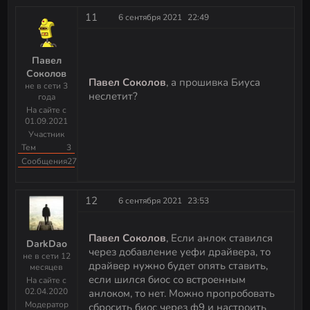
11
6 сентября 2021
22:49
Павел
Соколов
Павел Соколов
, а прошивка Биуса
не в сети 3
неслетит?
года
На сайте с
01.09.2021
Участник
Тем
3
Сообщения
27
12
6 сентября 2021
23:53
Павел Соколов
, Если анлок ставился
DarkDao
через добавление уефи драйвера, то
не в сети 12
драйвер нужно будет опять ставить,
месяцев
если шился биос со встроенным
На сайте с
02.04.2020
анлоком, то нет. Можно пропробовать
Модератор
сбросить биос через ф9 и настроить