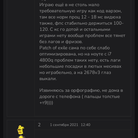
Играю ещё в не столь мало
требовательную игру как код варзон,
там все норм проц 12 - 18 мс видюха
также, фпс стабильно держиться 100-
120. С кс го дотой и остальными
играми нету вообще проблем все тянет
без лагов и фризов.
Patch of exile сама по себе слабо
оптимизирована, но на ноуте с i7
4800q проблем таких нету, есть лаги
небольшие посадки в лютых месивах
но играбельно, а на 2678v3 глаз
выкали.
Извиняюсь за орфографию, не дома в
дороге с телефонa ( пальцы толстые
+т9))))
2
1 сентября 2021
12:40