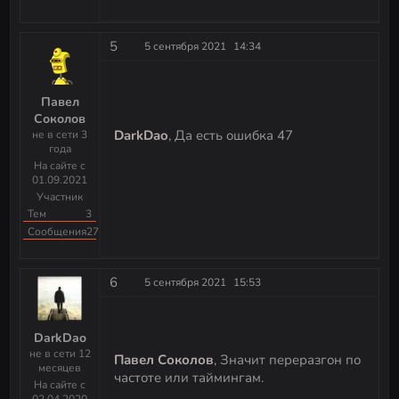
5
5 сентября 2021
14:34
Павел
Соколов
DarkDao
, Да есть ошибка 47
не в сети 3
года
На сайте с
01.09.2021
Участник
Тем
3
Сообщения
27
6
5 сентября 2021
15:53
DarkDao
не в сети 12
Павел Соколов
, Значит переразгон по
месяцев
частоте или таймингам.
На сайте с
02.04.2020