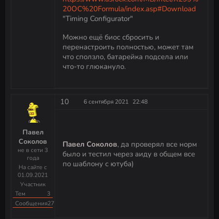
20OC%20Formula/index.asp#Download
"Timing Configurator"
Можно ещё биос сбросить и
перенастроить полностью, может там
что сползло, батарейка подсела или
что-то глюкануло.
10
6 сентября 2021
22:48
Павел
Соколов
Павел Соколов
, да проверял все норм
не в сети 3
было и тестил через аиду в общем все
года
по шаблону с ютуба)
На сайте с
01.09.2021
Участник
Тем
3
Сообщения
27