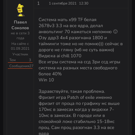
1
1 сентября 2021
12:30
Как удалить данные без восстановления (HDD и
SSD)
Система мать х99 TF белая
Павел
2678v3 3.3 на все ядра, делал
Соколов
Как убрать инпут-лаг: VSync или FPS-лимитер?
анвольтинг 70 кажеться непомню 🙂
не в сети 3
Озу ддр3 4х4 разогнана 1800 и
года
тайминги тоже но не помню))) сейчас в
На сайте с
01.09.2021
дороге не гляну (мб не суть важно)
Участник
Видюха ai chill 1070
Тем
3
Все игры система на ссд 3ри ссд игры
Сообщения
27
система на разных места свободного
более 40%
Win 10
Здравствуйте, такая проблема.
Фризит игра Patch of exile именно
фризит от проца по графику мс выше
170мс в замесах когда у видюхи 7-
10мс в замесах. В городе или в
спокойной локе стабильно 15-18мс
проц. Сам проц разогнан 3.3 на все
ядра