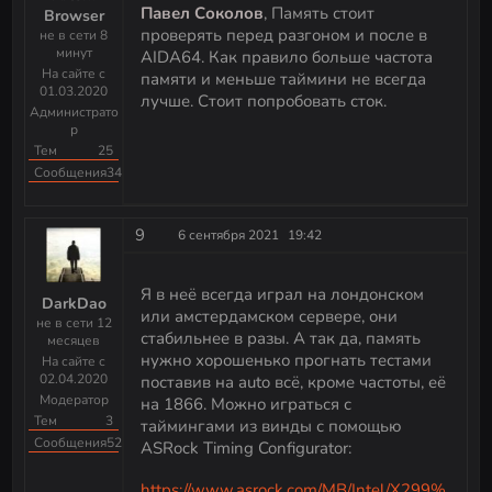
Павел Соколов
, Память стоит
Browser
проверять перед разгоном и после в
не в сети 8
минут
AIDA64. Как правило больше частота
На сайте с
памяти и меньше таймини не всегда
01.03.2020
лучше. Стоит попробовать сток.
Администрато
р
Тем
25
Сообщения
344
9
6 сентября 2021
19:42
Я в неё всегда играл на лондонском
DarkDao
или амстердамском сервере, они
не в сети 12
стабильнее в разы. А так да, память
месяцев
нужно хорошенько прогнать тестами
На сайте с
02.04.2020
поставив на auto всё, кроме частоты, её
Модератор
на 1866. Можно играться с
Тем
3
таймингами из винды с помощью
Сообщения
523
ASRock Timing Configurator:
https://www.asrock.com/MB/Intel/X299%