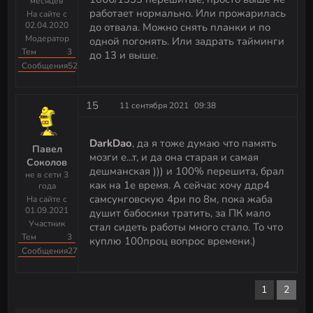
месяцев
работает нормально. Или прожарилась
На сайте с
02.04.2020
до отвала. Можно снять планки и по
Модератор
одной погонять. Или задрать тайминги
Тем
3
до 13 и выше.
Сообщения
523
15
11 сентября 2021
09:38
DarkDao
, да я тоже думаю что память
Павел
мозги е...т, и да она старая и самая
Соколов
дешманская ))) и 100% перешита, брал
не в сети 3
как на 1е время. А сейчас хочу ддр4
года
самсунговскую 4ри по 8м, пока жаба
На сайте с
01.09.2021
душит бабосики тратить, за ПК мало
Участник
стал сидеть работы много стало. То что
Тем
3
куплю 100проц вопрос времени.)
Сообщения
27
1
2