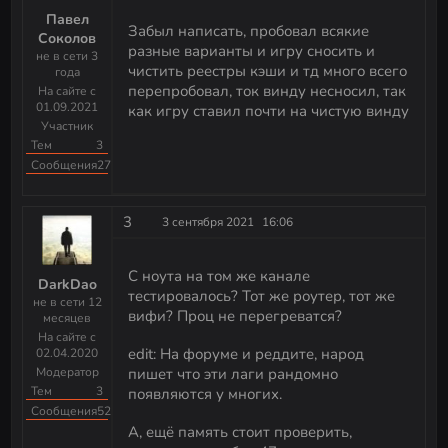
Павел
Забыл написать, пробовал всякие
Соколов
разные варианты и игру сносить и
не в сети 3
чистить реестры кэши и тд много всего
года
перепробовал, ток винду несносил, так
На сайте с
01.09.2021
как игру ставил почти на чистую винду
Участник
Тем
3
Сообщения
27
3
3 сентября 2021
16:06
С ноута на том же канале
DarkDao
тестировалось? Тот же роутер, тот же
не в сети 12
вифи? Проц не перегреватся?
месяцев
На сайте с
edit: На форуме и реддите, народ
02.04.2020
Модератор
пишет что эти лаги рандомно
Тем
3
появляются у многих.
Сообщения
523
А, ещё память стоит проверить,