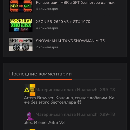
Конвертация MBR в GPT без потери данных
4 комментария
XEON E5-2620 V3 + GTX 1070
4 комментария
SNOWMAN M-T4 VS SNOWMAN M-T6
2 комментария
Последние комментарии
Материнская плата Huananzhi X99-T8
Artem Browser
:
Конечно, сейчас добавим. Как
же без этого бестселлера 😊
Материнская плата Huananzhi X99-T8
alex
:
И еще 2666 V3