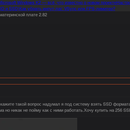
Microsoft Windows K2 — всё, что известно о новом проекте
Настро
DD и SSD)
Как убрать инпут-лаг: VSync или FPS-лимитер?
материнской плате 2.82
ажите такой вопрос надумал я под систему взять SSD формата 
 но никак не пойму как с ними работать.Хочу купить на 256 SS