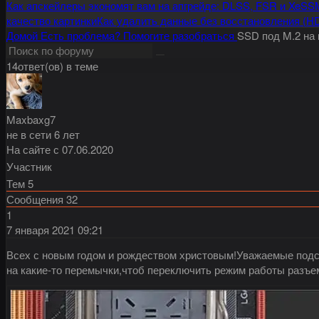
Как апскейлеры экономят вам на апгрейде: DLSS, FSR и XeSS
качество картинки
Как удалить данные без восстановления (H
Домой
Есть проблема?
Помогите разобраться
SSD под M.2 на 
14ответ(ов) в теме
Maxbaxg7
не в сети 6 лет
На сайте с 07.06.2020
Участник
Тем
5
Сообщения
32
1
7 января 2021
09:21
Всех с новым годом и рождеством христовым!Уважаемые подск
на какие-то перемычки,чтоб переключить режим работы разъема