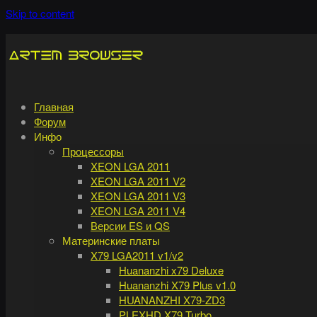
Skip to content
Главная
Форум
Инфо
Процессоры
XEON LGA 2011
XEON LGA 2011 V2
XEON LGA 2011 V3
XEON LGA 2011 V4
Версии ES и QS
Материнские платы
X79 LGA2011 v1/v2
Huananzhi x79 Deluxe
Huananzhi X79 Plus v1.0
HUANANZHI X79-ZD3
PLEXHD X79 Turbo