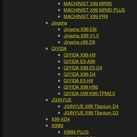
MACHINIST X99 MR9S
MACHINIST X99 MR9D PLUS
MACHINIST X99 PR9
Jingsha
Jingsha X99-E8I
Jingsha X99 V1.0
Jingsha x99-D8
QIYIDA
QIYIDA X99-H9
QIYIDA E5-A99
QIYIDA X99 E5-D4
QIYIDA X99-D4
QIYIDA E5-H9
QIYIDA X99 H9S
QIYIDA X99 K9S-TPM2.0
JGINYUE
JGINYUE X99 Titanium D4
JGINYUE X99 Titanium D3
X99-XD4
X99M
X99M-PLUS