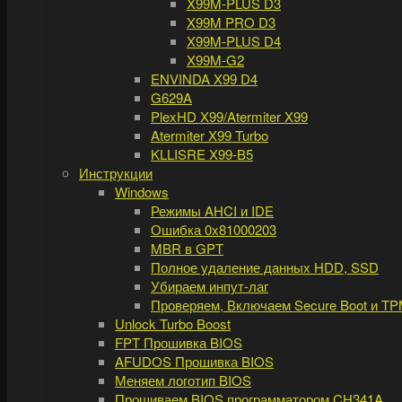
X99M-PLUS D3
X99M PRO D3
X99M-PLUS D4
X99M-G2
ENVINDA X99 D4
G629A
PlexHD X99/Atermiter X99
Atermiter X99 Turbo
KLLISRE X99-B5
Инструкции
Windows
Режимы AHCI и IDE
Ошибка 0x81000203
MBR в GPT
Полное удаление данных HDD, SSD
Убираем инпут-лаг
Проверяем, Включаем Secure Boot и TP
Unlock Turbo Boost
FPT Прошивка BIOS
AFUDOS Прошивка BIOS
Меняем логотип BIOS
Прошиваем BIOS программатором CH341A