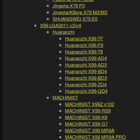
Jingsha X79 P3
Jingsha/Kllisre X79 M2/M3
SHUANGWEI X79 E5
X99 LGA2011 v3/v4
Huananzhi
Huananzhi X99-TF
Huananzhi X99-F8
Huananzhi X99-T8
Huananzhi X99-AD4
Huananzhi X99-AD3
Huananzhi X99-BD4
Huananzhi X99-BD3
Huananzhi X99-ZD4
Huananzhi X99-QD4
MACHINIST
MACHINIST X99Z v102
MACHINIST X99-RS9
MACHINIST X99-K9
MACHINIST X99-G7
MACHINIST X99 MR9A
MACHINIST X99 MR9A PRO