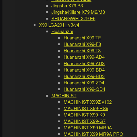
Jingsha X79 P3
Jingsha/Kllisre X79 M2/M3
SHUANGWEI X79 E5
X99 LGA2011 v3/v4
Huananzhi
Huananzhi X99-TF
Huananzhi X99-F8
Huananzhi X99-T8
Huananzhi X99-AD4
Huananzhi X99-AD3
Huananzhi X99-BD4
Huananzhi X99-BD3
Huananzhi X99-ZD4
Huananzhi X99-QD4
MACHINIST
MACHINIST X99Z v102
MACHINIST X99-RS9
MACHINIST X99-K9
MACHINIST X99-G7
MACHINIST X99 MR9A
MACHINIST X99 MR9A PRO