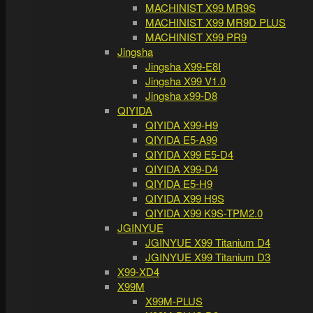
MACHINIST X99 MR9S
MACHINIST X99 MR9D PLUS
MACHINIST X99 PR9
Jingsha
Jingsha X99-E8I
Jingsha X99 V1.0
Jingsha x99-D8
QIYIDA
QIYIDA X99-H9
QIYIDA E5-A99
QIYIDA X99 E5-D4
QIYIDA X99-D4
QIYIDA E5-H9
QIYIDA X99 H9S
QIYIDA X99 K9S-TPM2.0
JGINYUE
JGINYUE X99 Titanium D4
JGINYUE X99 Titanium D3
X99-XD4
X99M
X99M-PLUS