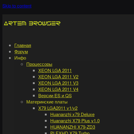
Skip to content
Главная
Форум
Инфо
Процессоры
XEON LGA 2011
XEON LGA 2011 V2
XEON LGA 2011 V3
XEON LGA 2011 V4
Версии ES и QS
Материнские платы
X79 LGA2011 v1/v2
Huananzhi x79 Deluxe
Huananzhi X79 Plus v1.0
HUANANZHI X79-ZD3
PLEXHD X79 Turbo