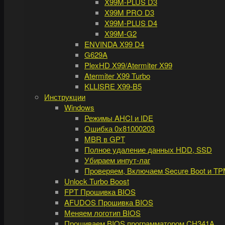
X99M-PLUS D3
X99M PRO D3
X99M-PLUS D4
X99M-G2
ENVINDA X99 D4
G629A
PlexHD X99/Atermiter X99
Atermiter X99 Turbo
KLLISRE X99-B5
Инструкции
Windows
Режимы AHCI и IDE
Ошибка 0x81000203
MBR в GPT
Полное удаление данных HDD, SSD
Убираем инпут-лаг
Проверяем, Включаем Secure Boot и TP
Unlock Turbo Boost
FPT Прошивка BIOS
AFUDOS Прошивка BIOS
Меняем логотип BIOS
Прошиваем BIOS программатором CH341A