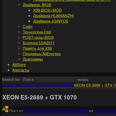
Драйвера, BIOS
X99 BIOS+MOD
Драйвера HUANANZHI
Драйвера JGINYUE
Софт
Технологии Intel
POST коды BIOS
Болячки LGA2011
Память для X99
Продавцы AliExpress
Диаграммы
AliStore
Контакты
Search for:
искать
Главная страница
Связки CPU+NVIDIA
XEON E5-2689 + GTX 1
XEON E5-2689 + GTX 1070
Пост от
Artem Browser
27/03/2020
28/12/2024
из
Связки CPU